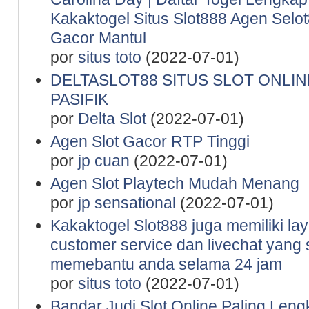
Kakaktogel Situs Slot888 Agen Selot
Gacor Mantul
por
situs toto
(2022-07-01)
DELTASLOT88 SITUS SLOT ONLINE
PASIFIK
por
Delta Slot
(2022-07-01)
Agen Slot Gacor RTP Tinggi
por
jp cuan
(2022-07-01)
Agen Slot Playtech Mudah Menang
por
jp sensational
(2022-07-01)
Kakaktogel Slot888 juga memiliki la
customer service dan livechat yang 
memebantu anda selama 24 jam
por
situs toto
(2022-07-01)
Bandar Judi Slot Online Paling Leng