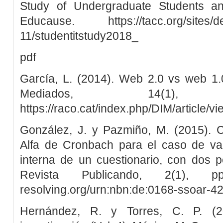
Study of Undergraduate Students an
Educause. https://tacc.org/sites/def
11/studentitstudy2018_
pdf
García, L. (2014). Web 2.0 vs web 1.0
Mediados, 14(1
https://raco.cat/index.php/DIM/article/v
González, J. y Pazmiño, M. (2015). Cá
Alfa de Cronbach para el caso de val
interna de un cuestionario, con dos po
Revista Publicando, 2(1), pp
resolving.org/urn:nbn:de:0168-ssoar-4
Hernández, R. y Torres, C. P. (2