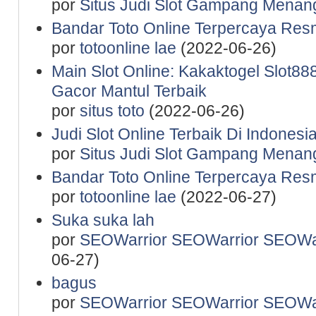
por
Situs Judi Slot Gampang Menan
Bandar Toto Online Terpercaya Resm
por
totoonline lae
(2022-06-26)
Main Slot Online: Kakaktogel Slot888
Gacor Mantul Terbaik
por
situs toto
(2022-06-26)
Judi Slot Online Terbaik Di Indones
por
Situs Judi Slot Gampang Menan
Bandar Toto Online Terpercaya Resm
por
totoonline lae
(2022-06-27)
Suka suka lah
por
SEOWarrior SEOWarrior SEOWar
06-27)
bagus
por
SEOWarrior SEOWarrior SEOWar