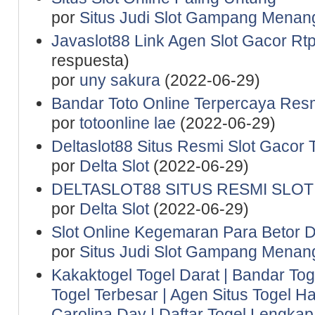
por
Situs Judi Slot Gampang Menan
Javaslot88 Link Agen Slot Gacor Rtp 
respuesta)
por
uny sakura
(2022-06-29)
Bandar Toto Online Terpercaya Resm
por
totoonline lae
(2022-06-29)
Deltaslot88 Situs Resmi Slot Gacor 
por
Delta Slot
(2022-06-29)
DELTASLOT88 SITUS RESMI SLO
por
Delta Slot
(2022-06-29)
Slot Online Kegemaran Para Betor D
por
Situs Judi Slot Gampang Menan
Kakaktogel Togel Darat | Bandar Tog
Togel Terbesar | Agen Situs Togel Ha
Carolina Day | Daftar Togel Lengkap 