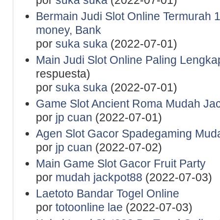
por
suka suka
(2022-07-01)
Bermain Judi Slot Online Termurah 1
money, Bank
por
suka suka
(2022-07-01)
Main Judi Slot Online Paling Lengk
respuesta)
por
suka suka
(2022-07-01)
Game Slot Ancient Roma Mudah Jac
por
jp cuan
(2022-07-01)
Agen Slot Gacor Spadegaming Mu
por
jp cuan
(2022-07-02)
Main Game Slot Gacor Fruit Party
por
mudah jackpot88
(2022-07-03)
Laetoto Bandar Togel Online
por
totoonline lae
(2022-07-03)