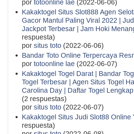
por
totoonline lae
(2022-06-06)
Kakaktogel Situs Slot888 Agen Selot
Gacor Mantul Paling Viral 2022 | Ju
Jackpot Terbesar | Jam Hoki Menan
respuesta)
por
situs toto
(2022-06-06)
Bandar Toto Online Terpercaya Resm
por
totoonline lae
(2022-06-07)
Kakaktogel Togel Darat | Bandar Tog
Togel Terbesar | Agen Situs Togel Ha
Carolina Day | Daftar Togel Lengkap 
(2 respuestas)
por
situs toto
(2022-06-07)
Kakaktogel Situs Judi Slot88 Online
respuesta)
por
situs toto
(2022-06-08)