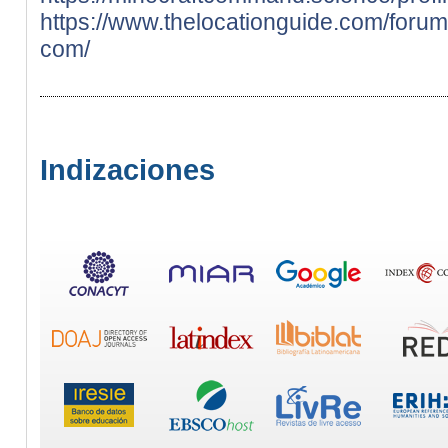
https://www.thelocationguide.com/foru
com/
Indizaciones