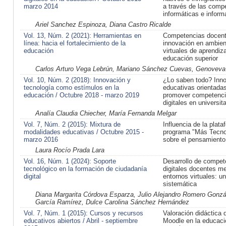
marzo 2014
a través de las comp
informáticas e inform
Ariel Sanchez Espinoza, Diana Castro Ricalde
Vol. 13, Núm. 2 (2021): Herramientas en
Competencias docent
línea: hacia el fortalecimiento de la
innovación en ambien
educación
virtuales de aprendiz
educación superior
Carlos Arturo Vega Lebrún, Mariano Sánchez Cuevas, Genoveva
Vol. 10, Núm. 2 (2018): Innovación y
¿Lo saben todo? Inn
tecnología como estímulos en la
educativas orientada
educación / Octubre 2018 - marzo 2019
promover competenc
digitales en universita
Analía Claudia Chiecher, María Fernanda Melgar
Vol. 7, Núm. 2 (2015): Mixtura de
Influencia de la plata
modalidades educativas / Octubre 2015 -
programa "Más Tecno
marzo 2016
sobre el pensamiento 
Laura Rocío Prada Lara
Vol. 16, Núm. 1 (2024): Soporte
Desarrollo de compet
tecnológico en la formación de ciudadanía
digitales docentes m
digital
entornos virtuales: un
sistemática
Diana Margarita Córdova Esparza, Julio Alejandro Romero Gonzá
García Ramírez, Dulce Carolina Sánchez Hernández
Vol. 7, Núm. 1 (2015): Cursos y recursos
Valoración didáctica 
educativos abiertos / Abril - septiembre
Moodle en la educac