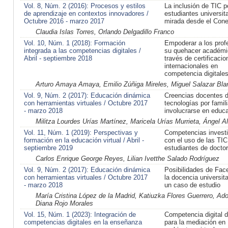
Vol. 8, Núm. 2 (2016): Procesos y estilos
La inclusión de TIC p
de aprendizaje en contextos innovadores /
estudiantes universit
Octubre 2016 - marzo 2017
mirada desde el Cone
Claudia Islas Torres, Orlando Delgadillo Franco
Vol. 10, Núm. 1 (2018): Formación
Empoderar a los prof
integrada a las competencias digitales /
su quehacer académi
Abril - septiembre 2018
través de certificacio
internacionales en
competencia digitale
Arturo Amaya Amaya, Emilio Zúñiga Mireles, Miguel Salazar Bla
Vol. 9, Núm. 2 (2017): Educación dinámica
Creencias docentes d
con herramientas virtuales / Octubre 2017
tecnologías por famil
- marzo 2018
involucrarse en educ
Militza Lourdes Urías Martínez, Maricela Urías Murrieta, Ángel A
Vol. 11, Núm. 1 (2019): Perspectivas y
Competencias investi
formación en la educación virtual / Abril -
con el uso de las TIC
septiembre 2019
estudiantes de docto
Carlos Enrique George Reyes, Lilian Ivetthe Salado Rodríguez
Vol. 9, Núm. 2 (2017): Educación dinámica
Posibilidades de Fac
con herramientas virtuales / Octubre 2017
la docencia universit
- marzo 2018
un caso de estudio
María Cristina López de la Madrid, Katiuzka Flores Guerrero, Ad
Diana Rojo Morales
Vol. 15, Núm. 1 (2023): Integración de
Competencia digital 
competencias digitales en la enseñanza
para la mediación en