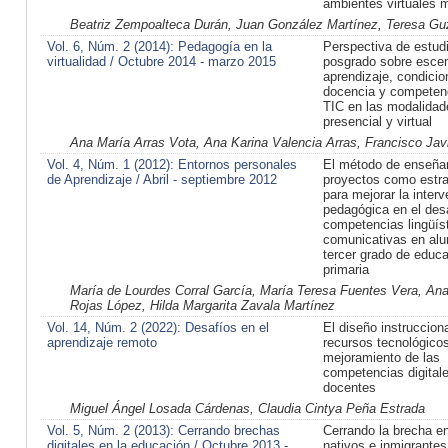
ambientes virtuales 
Beatriz Zempoalteca Durán, Juan González Martínez, Teresa G
Vol. 6, Núm. 2 (2014): Pedagogía en la
Perspectiva de estud
virtualidad / Octubre 2014 - marzo 2015
posgrado sobre escen
aprendizaje, condicio
docencia y competen
TIC en las modalidad
presencial y virtual
Ana María Arras Vota, Ana Karina Valencia Arras, Francisco Javi
Vol. 4, Núm. 1 (2012): Entornos personales
El método de enseña
de Aprendizaje / Abril - septiembre 2012
proyectos como estra
para mejorar la inter
pedagógica en el desa
competencias lingüís
comunicativas en al
tercer grado de educ
primaria
María de Lourdes Corral García, María Teresa Fuentes Vera, An
Rojas López, Hilda Margarita Zavala Martínez
Vol. 14, Núm. 2 (2022): Desafíos en el
El diseño instrucciona
aprendizaje remoto
recursos tecnológicos
mejoramiento de las
competencias digitale
docentes
Miguel Ángel Losada Cárdenas, Claudia Cintya Peña Estrada
Vol. 5, Núm. 2 (2013): Cerrando brechas
Cerrando la brecha en
digitales en la educación / Octubre 2013 -
nativos e inmigrantes 