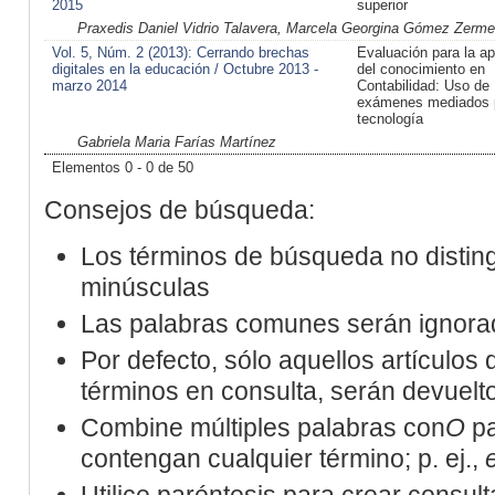
2015
superior
Praxedis Daniel Vidrio Talavera, Marcela Georgina Gómez Zerm
Vol. 5, Núm. 2 (2013): Cerrando brechas
Evaluación para la ap
digitales en la educación / Octubre 2013 -
del conocimiento en
marzo 2014
Contabilidad: Uso de
exámenes mediados 
tecnología
Gabriela Maria Farías Martínez
Elementos 0 - 0 de 50
Consejos de búsqueda:
Los términos de búsqueda no distin
minúsculas
Las palabras comunes serán ignora
Por defecto, sólo aquellos artículos
términos en consulta, serán devueltos
Combine múltiples palabras con
O
pa
contengan cualquier término; p. ej.,
Utilice paréntesis para crear consult