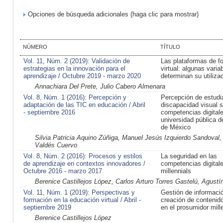
Opciones de búsqueda adicionales (haga clic para mostrar)
NÚMERO
TÍTULO
Vol. 11, Núm. 2 (2019): Validación de
Las plataformas de f
estrategias en la innovación para el
virtual: algunas varia
aprendizaje / Octubre 2019 - marzo 2020
determinan su utiliza
Annachiara Del Prete, Julio Cabero Almenara
Vol. 8, Núm. 1 (2016): Percepción y
Percepción de estudi
adaptación de las TIC en educación / Abril
discapacidad visual 
- septiembre 2016
competencias digital
universidad pública d
de México
Silvia Patricia Aquino Zúñiga, Manuel Jesús Izquierdo Sandoval,
Valdés Cuervo
Vol. 8, Núm. 2 (2016): Procesos y estilos
La seguridad en las
de aprendizaje en contextos innovadores /
competencias digitale
Octubre 2016 - marzo 2017
millennials
Berenice Castillejos López, Carlos Arturo Torres Gastelú, Agus
Vol. 11, Núm. 1 (2019): Perspectivas y
Gestión de informaci
formación en la educación virtual / Abril -
creación de contenido 
septiembre 2019
en el prosumidor mille
Berenice Castillejos López