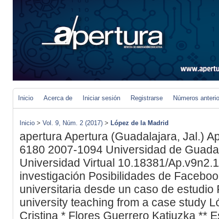
Inicio
Acerca de
Iniciar sesión
Registrarse
Números anteri
Inicio
>
Vol. 9, Núm. 2 (2017)
>
López de la Madrid
apertura
Apertura (Guadalajara, Jal.)
Ap
6180
2007-1094
Universidad de Guadal
Universidad Virtual
10.18381/Ap.v9n2.
investigación
Posibilidades de Faceboo
universitaria desde un caso de estudio
university teaching from a case study
L
Cristina
*
Flores Guerrero
Katiuzka
**
E