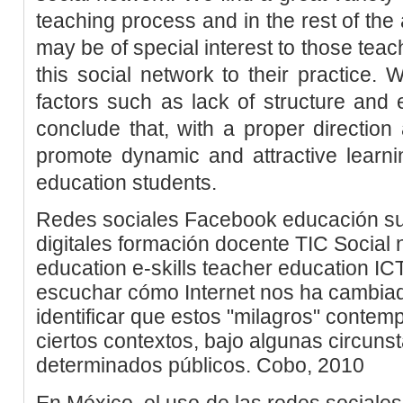
teaching process and in the rest of the 
may be of special interest to those tea
this social network to their practice. 
factors such as lack of structure and
conclude that, with a proper directio
promote dynamic and attractive learni
education students.
Redes sociales
Facebook
educación su
digitales
formación docente
TIC
Social 
education
e-skills
teacher education
IC
escuchar cómo Internet nos ha
cambiad
identificar que estos "milagros"
contemp
ciertos contextos, bajo
algunas circunst
determinados públicos.
Cobo, 2010
En México, el uso de las redes sociales