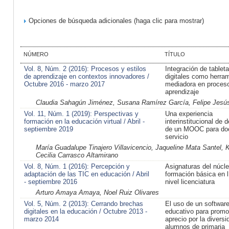
Opciones de búsqueda adicionales (haga clic para mostrar)
NÚMERO
TÍTULO
Vol. 8, Núm. 2 (2016): Procesos y estilos
Integración de tablet
de aprendizaje en contextos innovadores /
digitales como herra
Octubre 2016 - marzo 2017
mediadora en proces
aprendizaje
Claudia Sahagún Jiménez, Susana Ramírez García, Felipe Jesú
Vol. 11, Núm. 1 (2019): Perspectivas y
Una experiencia
formación en la educación virtual / Abril -
interinstitucional de d
septiembre 2019
de un MOOC para do
servicio
María Guadalupe Tinajero Villavicencio, Jaqueline Mata Santel, 
Cecilia Carrasco Altamirano
Vol. 8, Núm. 1 (2016): Percepción y
Asignaturas del núcl
adaptación de las TIC en educación / Abril
formación básica en l
- septiembre 2016
nivel licenciatura
Arturo Amaya Amaya, Noel Ruiz Olivares
Vol. 5, Núm. 2 (2013): Cerrando brechas
El uso de un softwar
digitales en la educación / Octubre 2013 -
educativo para promo
marzo 2014
aprecio por la diversi
alumnos de primaria