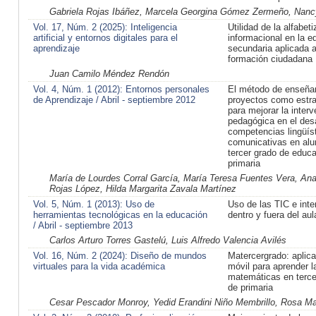
Gabriela Rojas Ibáñez, Marcela Georgina Gómez Zermeño, Nanc
Vol. 17, Núm. 2 (2025): Inteligencia
Utilidad de la alfabet
artificial y entornos digitales para el
informacional en la e
aprendizaje
secundaria aplicada a
formación ciudadana
Juan Camilo Méndez Rendón
Vol. 4, Núm. 1 (2012): Entornos personales
El método de enseña
de Aprendizaje / Abril - septiembre 2012
proyectos como estra
para mejorar la inter
pedagógica en el desa
competencias lingüís
comunicativas en al
tercer grado de educ
primaria
María de Lourdes Corral García, María Teresa Fuentes Vera, An
Rojas López, Hilda Margarita Zavala Martínez
Vol. 5, Núm. 1 (2013): Uso de
Uso de las TIC e inte
herramientas tecnológicas en la educación
dentro y fuera del aul
/ Abril - septiembre 2013
Carlos Arturo Torres Gastelú, Luis Alfredo Valencia Avilés
Vol. 16, Núm. 2 (2024): Diseño de mundos
Matercergrado: aplica
virtuales para la vida académica
móvil para aprender l
matemáticas en terce
de primaria
Cesar Pescador Monroy, Yedid Erandini Niño Membrillo, Rosa Ma