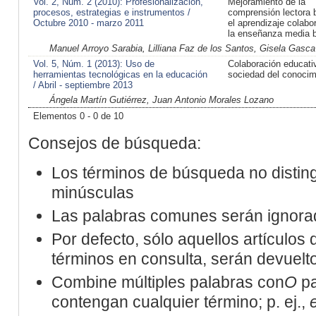
Vol. 2, Núm. 2 (2010): Profesionalización,
Mejoramiento de la
procesos, estrategias e instrumentos /
comprensión lectora 
Octubre 2010 - marzo 2011
el aprendizaje colabo
la enseñanza media 
Manuel Arroyo Sarabia, Lilliana Faz de los Santos, Gisela Gasc
Vol. 5, Núm. 1 (2013): Uso de
Colaboración educativ
herramientas tecnológicas en la educación
sociedad del conocim
/ Abril - septiembre 2013
Ángela Martín Gutiérrez, Juan Antonio Morales Lozano
Elementos 0 - 0 de 10
Consejos de búsqueda:
Los términos de búsqueda no distin
minúsculas
Las palabras comunes serán ignora
Por defecto, sólo aquellos artículos
términos en consulta, serán devueltos
Combine múltiples palabras con
O
pa
contengan cualquier término; p. ej.,