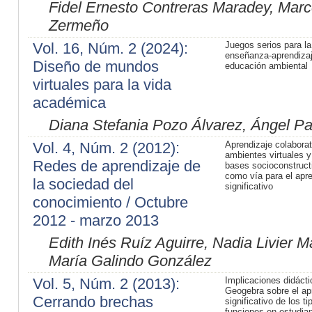
Fidel Ernesto Contreras Maradey, Mar
Zermeño
Vol. 16, Núm. 2 (2024):
Juegos serios para la
enseñanza-aprendiza
Diseño de mundos
educación ambiental
virtuales para la vida
académica
Diana Stefania Pozo Álvarez, Ángel Pa
Vol. 4, Núm. 2 (2012):
Aprendizaje colaborat
ambientes virtuales y
Redes de aprendizaje de
bases socioconstruct
como vía para el apre
la sociedad del
significativo
conocimiento / Octubre
2012 - marzo 2013
Edith Inés Ruíz Aguirre, Nadia Livier 
María Galindo González
Vol. 5, Núm. 2 (2013):
Implicaciones didácti
Geogebra sobre el ap
Cerrando brechas
significativo de los ti
funciones en estudian