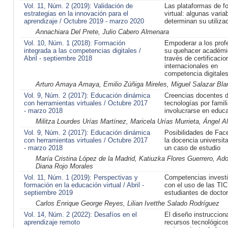
Vol. 11, Núm. 2 (2019): Validación de
Las plataformas de f
estrategias en la innovación para el
virtual: algunas varia
aprendizaje / Octubre 2019 - marzo 2020
determinan su utiliza
Annachiara Del Prete, Julio Cabero Almenara
Vol. 10, Núm. 1 (2018): Formación
Empoderar a los prof
integrada a las competencias digitales /
su quehacer académi
Abril - septiembre 2018
través de certificacio
internacionales en
competencia digitale
Arturo Amaya Amaya, Emilio Zúñiga Mireles, Miguel Salazar Bla
Vol. 9, Núm. 2 (2017): Educación dinámica
Creencias docentes d
con herramientas virtuales / Octubre 2017
tecnologías por famil
- marzo 2018
involucrarse en educ
Militza Lourdes Urías Martínez, Maricela Urías Murrieta, Ángel A
Vol. 9, Núm. 2 (2017): Educación dinámica
Posibilidades de Fac
con herramientas virtuales / Octubre 2017
la docencia universit
- marzo 2018
un caso de estudio
María Cristina López de la Madrid, Katiuzka Flores Guerrero, Ad
Diana Rojo Morales
Vol. 11, Núm. 1 (2019): Perspectivas y
Competencias investi
formación en la educación virtual / Abril -
con el uso de las TIC
septiembre 2019
estudiantes de docto
Carlos Enrique George Reyes, Lilian Ivetthe Salado Rodríguez
Vol. 14, Núm. 2 (2022): Desafíos en el
El diseño instrucciona
aprendizaje remoto
recursos tecnológicos