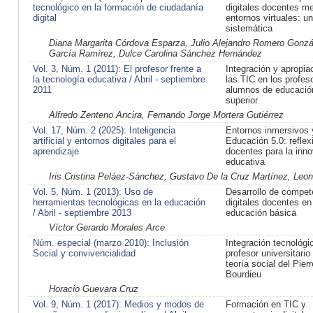
tecnológico en la formación de ciudadanía
digitales docentes m
digital
entornos virtuales: un
sistemática
Diana Margarita Córdova Esparza, Julio Alejandro Romero Gonzá
García Ramírez, Dulce Carolina Sánchez Hernández
Vol. 3, Núm. 1 (2011): El profesor frente a
Integración y apropia
la tecnología educativa / Abril - septiembre
las TIC en los profes
2011
alumnos de educació
superior
Alfredo Zenteno Ancira, Fernando Jorge Mortera Gutiérrez
Vol. 17, Núm. 2 (2025): Inteligencia
Entornos inmersivos 
artificial y entornos digitales para el
Educación 5.0: reflex
aprendizaje
docentes para la inn
educativa
Iris Cristina Peláez-Sánchez, Gustavo De la Cruz Martínez, Le
Vol. 5, Núm. 1 (2013): Uso de
Desarrollo de compet
herramientas tecnológicas en la educación
digitales docentes en
/ Abril - septiembre 2013
educación básica
Víctor Gerardo Morales Arce
Núm. especial (marzo 2010): Inclusión
Integración tecnológi
Social y convivencialidad
profesor universitario
teoría social del Pierr
Bourdieu
Horacio Guevara Cruz
Vol. 9, Núm. 1 (2017): Medios y modos de
Formación en TIC y