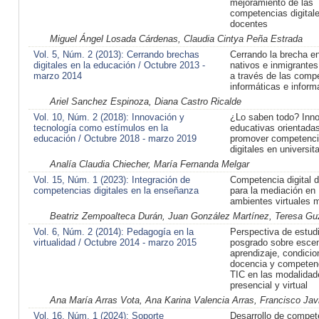
mejoramiento de las
competencias digitale
docentes
Miguel Ángel Losada Cárdenas, Claudia Cintya Peña Estrada
Vol. 5, Núm. 2 (2013): Cerrando brechas
Cerrando la brecha en
digitales en la educación / Octubre 2013 -
nativos e inmigrantes 
marzo 2014
a través de las comp
informáticas e inform
Ariel Sanchez Espinoza, Diana Castro Ricalde
Vol. 10, Núm. 2 (2018): Innovación y
¿Lo saben todo? Inn
tecnología como estímulos en la
educativas orientada
educación / Octubre 2018 - marzo 2019
promover competenc
digitales en universita
Analía Claudia Chiecher, María Fernanda Melgar
Vol. 15, Núm. 1 (2023): Integración de
Competencia digital 
competencias digitales en la enseñanza
para la mediación en
ambientes virtuales 
Beatriz Zempoalteca Durán, Juan González Martínez, Teresa G
Vol. 6, Núm. 2 (2014): Pedagogía en la
Perspectiva de estud
virtualidad / Octubre 2014 - marzo 2015
posgrado sobre escen
aprendizaje, condicio
docencia y competen
TIC en las modalidad
presencial y virtual
Ana María Arras Vota, Ana Karina Valencia Arras, Francisco Javi
Vol. 16, Núm. 1 (2024): Soporte
Desarrollo de compet