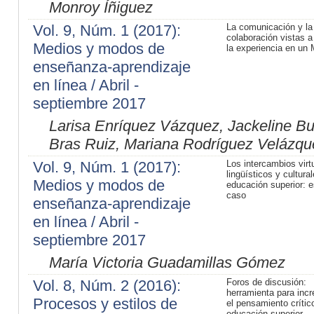
Monroy Íñiguez
Vol. 9, Núm. 1 (2017):
La comunicación y la
colaboración vistas a
Medios y modos de
la experiencia en u
enseñanza-aprendizaje
en línea / Abril -
septiembre 2017
Larisa Enríquez Vázquez, Jackeline Bu
Bras Ruiz, Mariana Rodríguez Velázqu
Vol. 9, Núm. 1 (2017):
Los intercambios virt
lingüísticos y cultura
Medios y modos de
educación superior: e
caso
enseñanza-aprendizaje
en línea / Abril -
septiembre 2017
María Victoria Guadamillas Gómez
Vol. 8, Núm. 2 (2016):
Foros de discusión:
herramienta para inc
Procesos y estilos de
el pensamiento crític
educación superior