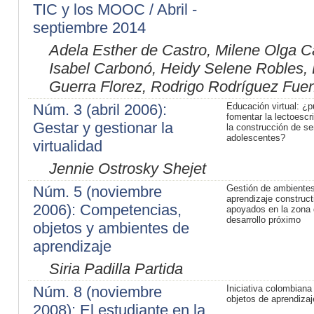
TIC y los MOOC / Abril -
septiembre 2014
Adela Esther de Castro, Milene Olga Ca
Isabel Carbonó, Heidy Selene Robles, 
Guerra Florez, Rodrigo Rodríguez Fuen
Núm. 3 (abril 2006):
Educación virtual: ¿
fomentar la lectoescri
Gestar y gestionar la
la construcción de se
adolescentes?
virtualidad
Jennie Ostrosky Shejet
Núm. 5 (noviembre
Gestión de ambiente
aprendizaje construct
2006): Competencias,
apoyados en la zona 
desarrollo próximo
objetos y ambientes de
aprendizaje
Siria Padilla Partida
Núm. 8 (noviembre
Iniciativa colombiana
objetos de aprendizaj
2008): El estudiante en la