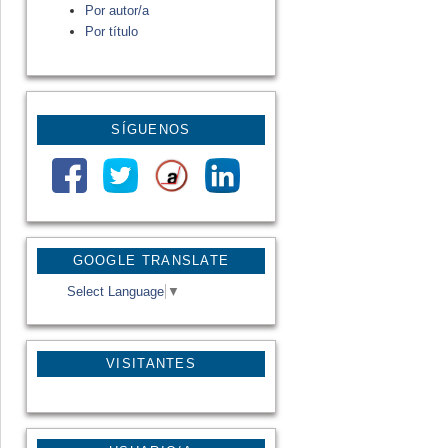
Por autor/a
Por título
SÍGUENOS
GOOGLE TRANSLATE
Select Language
▼
VISITANTES