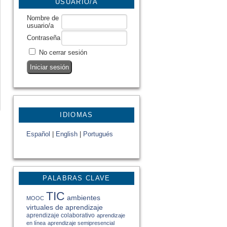
USUARIO/A
Nombre de
usuario/a
Contraseña
No cerrar sesión
IDIOMAS
Español
|
English
|
Portugués
PALABRAS CLAVE
TIC
ambientes
MOOC
virtuales de aprendizaje
aprendizaje colaborativo
aprendizaje
en línea
aprendizaje semipresencial