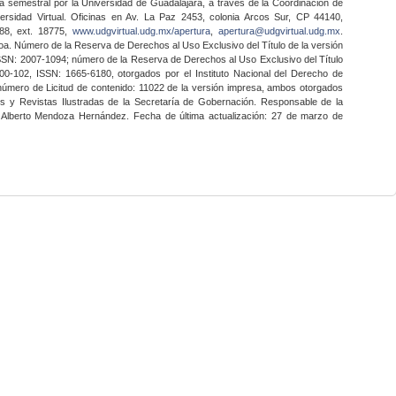
a semestral por la Universidad de Guadalajara, a través de la Coordinación de
ersidad Virtual. Oficinas en Av. La Paz 2453, colonia Arcos Sur, CP 44140,
888, ext. 18775,
www.udgvirtual.udg.mx/apertura
,
apertura@udgvirtual.udg.mx
.
a. Número de la Reserva de Derechos al Uso Exclusivo del Título de la versión
SSN: 2007-1094; número de la Reserva de Derechos al Uso Exclusivo del Título
0-102, ISSN: 1665-6180, otorgados por el Instituto Nacional del Derecho de
 número de Licitud de contenido: 11022 de la versión impresa, ambos otorgados
nes y Revistas Ilustradas de la Secretaría de Gobernación. Responsable de la
o Alberto Mendoza Hernández. Fecha de última actualización: 27 de marzo de