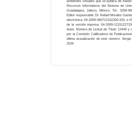
ambientes virtuales que se publica de maner
Recursos Informativos del Sistema de Univ
Guadalajara, Jalisco, México. Tel.: 3268-8
Editor responsable: Dr. Rafael Morales Gambo
electrónica: 04-2009-080712102200-203, e-I
de la versión impresa: 04-2009-12151227330
Autor. Número de Licitud de Título: 13449 y
por la Comisión Calificadora de Publicacio
última actualización de este número: Sergi
2026.