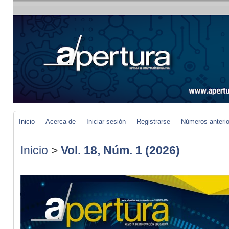
Inicio
Acerca de
Iniciar sesión
Registrarse
Números anteri
Inicio
>
Vol. 18, Núm. 1 (2026)