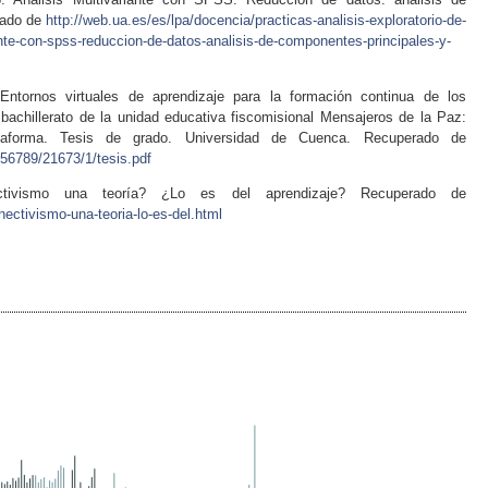
rado de
http://web.ua.es/es/lpa/docencia/practicas-analisis-exploratorio-de-
ante-con-spss-reduccion-de-datos-analisis-de-componentes-principales-y-
Entornos virtuales de aprendizaje para la formación continua de los
bachillerato de la unidad educativa fiscomisional Mensajeros de la Paz:
taforma. Tesis de grado. Universidad de Cuenca. Recuperado de
56789/21673/1/tesis.pdf
ctivismo una teoría? ¿Lo es del aprendizaje? Recuperado de
nectivismo-una-teoria-lo-es-del.html