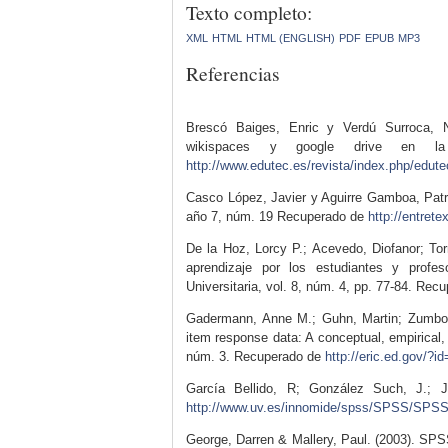
Texto completo:
XML
HTML
HTML (ENGLISH)
PDF
EPUB
MP3
Referencias
Brescó Baiges, Enric y Verdú Surroca, N
wikispaces y google drive en la
http://www.edutec.es/revista/index.php/edutec
Casco López, Javier y Aguirre Gamboa, Patri
año 7, núm. 19 Recuperado de
http://entret
De la Hoz, Lorcy P.; Acevedo, Diofanor; To
aprendizaje por los estudiantes y profe
Universitaria, vol. 8, núm. 4, pp. 77-84. Re
Gadermann, Anne M.; Guhn, Martin; Zumbo, Bru
item response data: A conceptual, empirical,
núm. 3. Recuperado de
http://eric.ed.gov/?
García Bellido, R; González Such, J.; Jo
http://www.uv.es/innomide/spss/SPSS/SPS
George, Darren & Mallery, Paul. (2003). SP