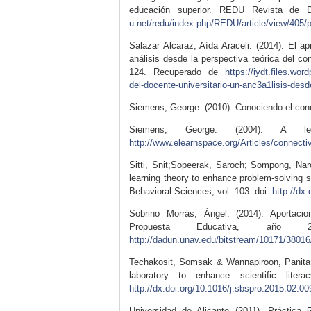
educación superior. REDU Revista de D
u.net/redu/index.php/REDU/article/view/405/
Salazar Alcaraz, Aída Araceli. (2014). El a
análisis desde la perspectiva teórica del co
124. Recuperado de
https://iydt.files.wo
del-docente-universitario-un-anc3a1lisis-desd
Siemens, George. (2010). Conociendo el con
Siemens, George. (2004). A le
http://www.elearnspace.org/Articles/connect
Sitti, Snit;Sopeerak, Saroch; Sompong, Nar
learning theory to enhance problem-solving sk
Behavioral Sciences, vol. 103. doi:
http://dx
Sobrino Morrás, Ángel. (2014). Aportaci
Propuesta Educativa, añ
http://dadun.unav.edu/bitstream/10171/38016
Techakosit, Somsak & Wannapiroon, Panita. 
laboratory to enhance scientific lite
http://dx.doi.org/10.1016/j.sbspro.2015.02.00
Universidad de Alicante (2011). Práctica 