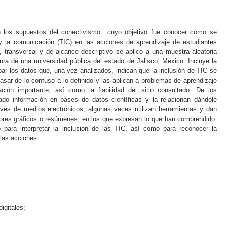
en los supuestos del conectivismo cuyo objetivo fue conocer cómo se
 y la comunicación (TIC) en las acciones de aprendizaje de estudiantes
vo, transversal y de alcance descriptivo se aplicó a una muestra aleatoria
tura de una universidad pública del estado de Jalisco, México. Incluye la
ar los datos que, una vez analizados, indican que la inclusión de TIC se
pasar de lo confuso a lo definido y las aplican a problemas de aprendizaje
ación importante, así como la fiabilidad del sitio consultado. De los
ado información en bases de datos científicas y la relacionan dándole
ravés de medios electrónicos; algunas veces utilizan herramientas y dan
dores gráficos o resúmenes, en los que expresan lo que han comprendido.
 para interpretar la inclusión de las TIC, así como para reconocer la
 las acciones.
igitales;