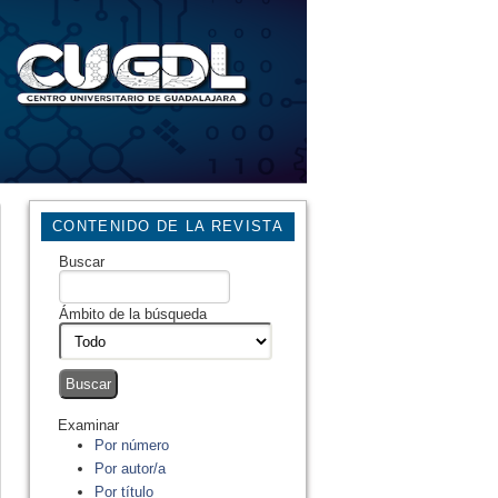
CONTENIDO DE LA REVISTA
Buscar
Ámbito de la búsqueda
Examinar
Por número
Por autor/a
Por título