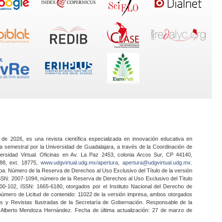
 de 2026, es una revista científica especializada en innovación educativa en
a semestral por la Universidad de Guadalajara, a través de la Coordinación de
ersidad Virtual. Oficinas en Av. La Paz 2453, colonia Arcos Sur, CP 44140,
888, ext. 18775,
www.udgvirtual.udg.mx/apertura
,
apertura@udgvirtual.udg.mx
.
a. Número de la Reserva de Derechos al Uso Exclusivo del Título de la versión
SSN: 2007-1094; número de la Reserva de Derechos al Uso Exclusivo del Título
0-102, ISSN: 1665-6180, otorgados por el Instituto Nacional del Derecho de
 número de Licitud de contenido: 11022 de la versión impresa, ambos otorgados
nes y Revistas Ilustradas de la Secretaría de Gobernación. Responsable de la
o Alberto Mendoza Hernández. Fecha de última actualización: 27 de marzo de