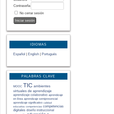
Contraseña
No cerrar sesión
IDIOMAS
Español
|
English
|
Portugués
PALABRAS CLAVE
TIC
ambientes
MOOC
virtuales de aprendizaje
aprendizaje colaborativo
aprendizaje
en línea
aprendizaje semipresencial
aprendizaje significativo
calidad
competencias
educativa
competencias
digitales
diseño instruccional