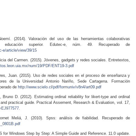
oemí. (2014). Valoración del uso de las herramientas colaborativas
 educación superior. Edutec-e, núm. 49. Recuperado de
-e/article/view/39/15
cia del Carmen. (2015). Jóvenes, gadgets y redes sociales. Entretextos,
extos.leon.uia.mx/num/19/PDF/ENT19-3.pdf
rres, Juan. (2015). Uso de redes sociales en el proceso de enseñanza y
sores de la Universidad Antonio Nariño, Sede Cartagena. Formación
cuperado de
http://www.scielo.cl/pdf/formuniv/v8n4/art09.pdf
no D. (2012). Estimating ordinal reliability for likert-type and ordinal
 and practical guide. Practical Assement, Research & Evaluation, vol. 17,
id=EJ977577
.
rnet Meliá, J. (2010). Spss: análisis de fiabilidad. Recuperado de
S_0801B.pdf
SS for Windows Step by Step: A Simple Guide and Reference. 11.0 update.