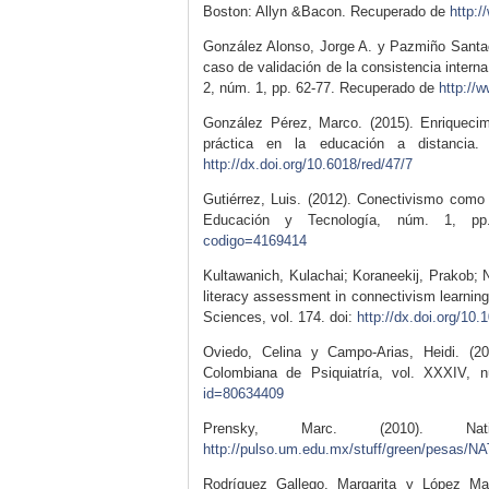
Boston: Allyn &Bacon. Recuperado de
http:
González Alonso, Jorge A. y Pazmiño Santacr
caso de validación de la consistencia interna
2, núm. 1, pp. 62-77. Recuperado de
http://
González Pérez, Marco. (2015). Enriqueci
práctica en la educación a distancia
http://dx.doi.org/10.6018/red/47/7
Gutiérrez, Luis. (2012). Conectivismo como 
Educación y Tecnología, núm. 1, p
codigo=4169414
Kultawanich, Kulachai; Koraneekij, Prakob; N
literacy assessment in connectivism learning
Sciences, vol. 174. doi:
http://dx.doi.org/10
Oviedo, Celina y Campo-Arias, Heidi. (20
Colombiana de Psiquiatría, vol. XXXIV,
id=80634409
Prensky, Marc. (2010). Nat
http://pulso.um.edu.mx/stuff/green/pesa
Rodríguez Gallego, Margarita y López Mart