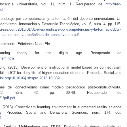
ocencia Universitaria, vol. 11, núm. 1. Recuperado de
http://red-
pdf
prendizaje por competencias y la formación del docente universitario. Un
nectivismo. Innovación y Desarrollo Tecnológico, vol. 6, núm. 4, pp. 115-
rdpress.com/2015/01/01-el-aprendizaje-por-competencias-y-la-formacic3b3n-
e-la-perspectiva-tec3b3rica-del-conectivismo.pdf
ocimiento. Ediciones Nodo Ele.
arning theory for the digital age. Recuperado de
ivism.htm
ong. (2013). Development of instructional model based on connectivism
ill in ICT for daily life of higher education students. Procedia. Social and
.doi.org/10.1016/j.sbspro.2013.10.339
ones del conectivismo como modelo pedagógico post-constructivista.
o 23, núm. 42, pp. 39-48. Recuperado de
/1/pdf.pdf
(2015). Conectivism learning environment in augmented reality science
racy. Procedia. Social and Behavioral Sciences, núm. 174. doi:
9
5. Análisis Multivariante con SPSS. Reducción de datos: análisis de