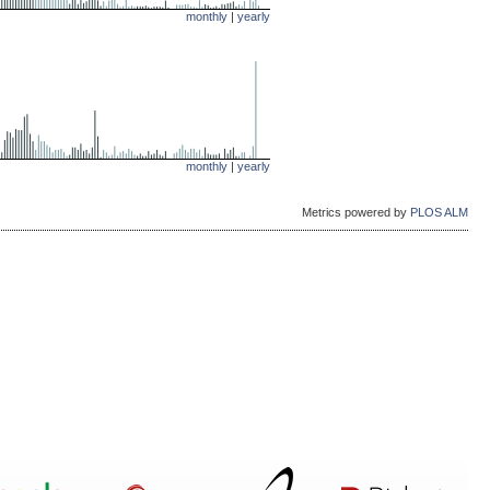
monthly
|
yearly
monthly
|
yearly
Metrics powered by
PLOS ALM