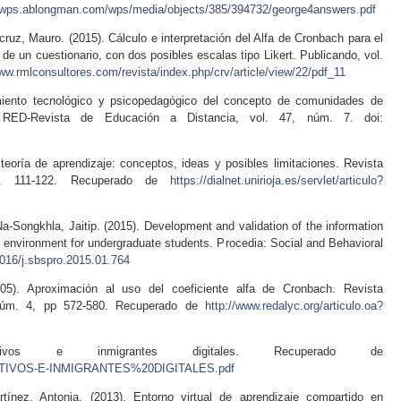
//wps.ablongman.com/wps/media/objects/385/394732/george4answers.pdf
uz, Mauro. (2015). Cálculo e interpretación del Alfa de Cronbach para el
 de un cuestionario, con dos posibles escalas tipo Likert. Publicando, vol.
www.rmlconsultores.com/revista/index.php/crv/article/view/22/pdf_11
miento tecnológico y psicopedagógico del concepto de comunidades de
. RED-Revista de Educación a Distancia, vol. 47, núm. 7. doi:
teoría de aprendizaje: conceptos, ideas y posibles limitaciones. Revista
p. 111-122. Recuperado de
https://dialnet.unirioja.es/servlet/articulo?
a-Songkhla, Jaitip. (2015). Development and validation of the information
 environment for undergraduate students. Procedia: Social and Behavioral
.1016/j.sbspro.2015.01.764
05). Aproximación al uso del coeficiente alfa de Cronbach. Revista
 núm. 4, pp 572-580. Recuperado de
http://www.redalyc.org/articulo.oa?
ivos e inmigrantes digitales. Recuperado de
s/NATIVOS-E-INMIGRANTES%20DIGITALES.pdf
ínez, Antonia. (2013). Entorno virtual de aprendizaje compartido en