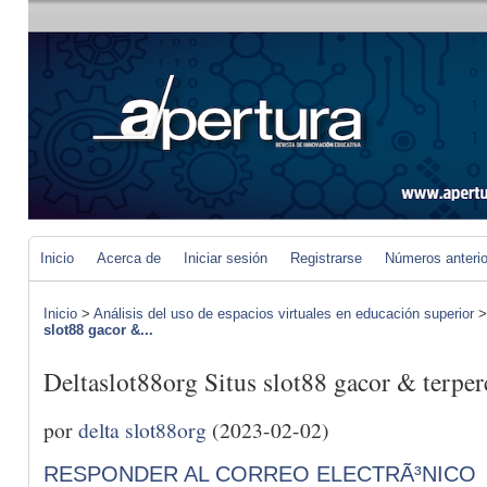
Inicio
Acerca de
Iniciar sesión
Registrarse
Números anteri
Inicio
>
Análisis del uso de espacios virtuales en educación superior
slot88 gacor &...
Deltaslot88org Situs slot88 gacor & terpe
por
delta slot88org
(2023-02-02)
RESPONDER AL CORREO ELECTRÃ³NICO