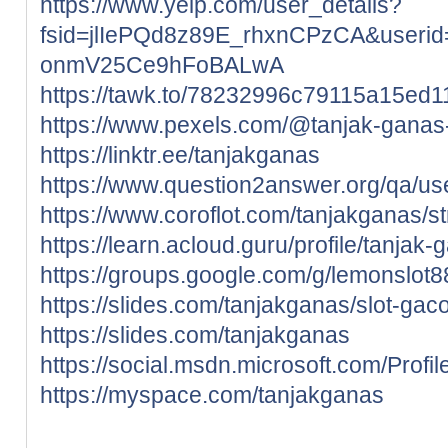
https://www.yelp.com/user_details?
fsid=jlIePQd8z89E_rhxnCPzCA&userid
onmV25Ce9hFoBALwA
https://tawk.to/78232996c79115a15e
https://www.pexels.com/@tanjak-gana
https://linktr.ee/tanjakganas
https://www.question2answer.org/qa/us
https://www.coroflot.com/tanjakganas/s
https://learn.acloud.guru/profile/tanjak-
https://groups.google.com/g/lemonslot
https://slides.com/tanjakganas/slot-gac
https://slides.com/tanjakganas
https://social.msdn.microsoft.com/Profi
https://myspace.com/tanjakganas