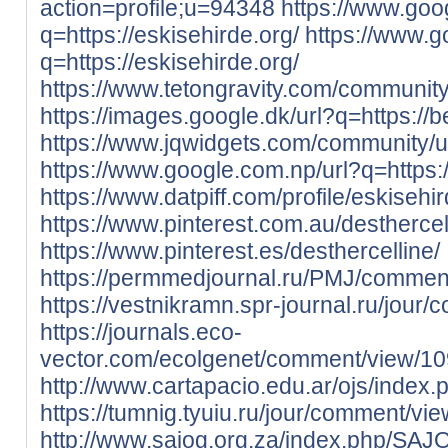
action=profile;u=94348
https://www.goo
q=https://eskisehirde.org/
https://www.g
q=https://eskisehirde.org/
https://www.tetongravity.com/community
https://images.google.dk/url?q=https://be
https://www.jqwidgets.com/community/u
https://www.google.com.np/url?q=https:/
https://www.datpiff.com/profile/eskisehi
https://www.pinterest.com.au/desthercel
https://www.pinterest.es/desthercelline/
https://permmedjournal.ru/PMJ/commen
https://vestnikramn.spr-journal.ru/jou
https://journals.eco-
vector.com/ecolgenet/comment/view/1
http://www.cartapacio.edu.ar/ojs/index
https://tumnig.tyuiu.ru/jour/comment/vi
http://www.sajog.org.za/index.php/SA