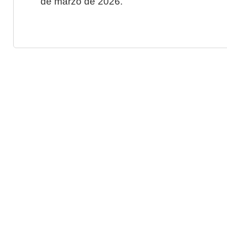
de marzo de 2026.