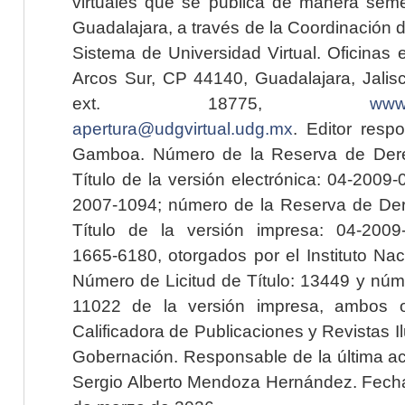
virtuales que se publica de manera seme
Guadalajara, a través de la Coordinación 
Sistema de Universidad Virtual. Oficinas 
Arcos Sur, CP 44140, Guadalajara, Jalisc
ext. 18775,
www.
apertura@udgvirtual.udg.mx
. Editor resp
Gamboa. Número de la Reserva de Dere
Título de la versión electrónica: 04-200
2007-1094; número de la Reserva de Der
Título de la versión impresa: 04-200
1665-6180, otorgados por el Instituto Nac
Número de Licitud de Título: 13449 y núme
11022 de la versión impresa, ambos o
Calificadora de Publicaciones y Revistas I
Gobernación. Responsable de la última ac
Sergio Alberto Mendoza Hernández. Fecha 