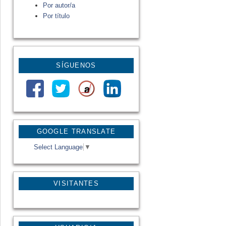
Por autor/a
Por título
SÍGUENOS
GOOGLE TRANSLATE
Select Language
▼
VISITANTES