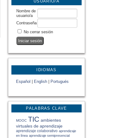
USUARIO/A
Nombre de
usuario/a
Contraseña
No cerrar sesión
IDIOMAS
Español
|
English
|
Portugués
PALABRAS CLAVE
TIC
ambientes
MOOC
virtuales de aprendizaje
aprendizaje colaborativo
aprendizaje
en línea
aprendizaje semipresencial