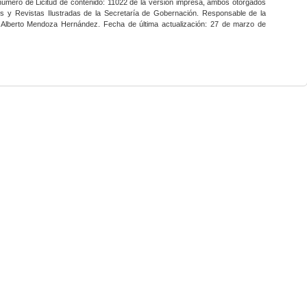
 número de Licitud de contenido: 11022 de la versión impresa, ambos otorgados
nes y Revistas Ilustradas de la Secretaría de Gobernación. Responsable de la
o Alberto Mendoza Hernández. Fecha de última actualización: 27 de marzo de