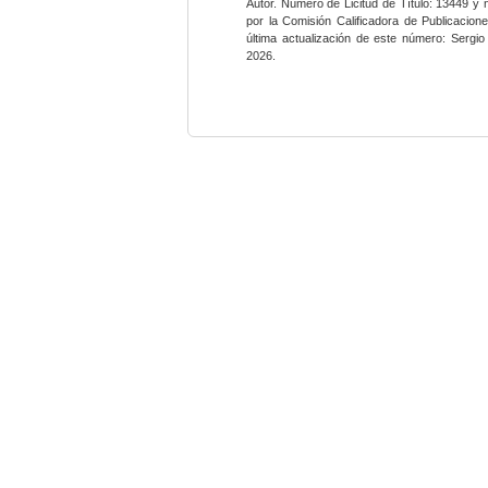
Autor. Número de Licitud de Título: 13449 y
por la Comisión Calificadora de Publicacio
última actualización de este número: Sergi
2026.