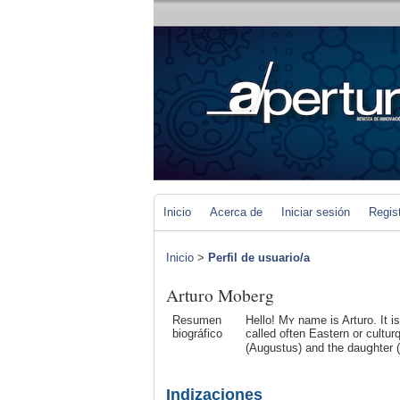
Inicio
Acerca de
Iniciar sesión
Regis
Inicio
>
Perfil de usuario/a
Arturo Moberg
Resumen
Hello! Mʏ name is Arturo. It is 
biográfico
called often Eastern or culturԛ
(Augustus) and the dauցһtеr 
Indizaciones