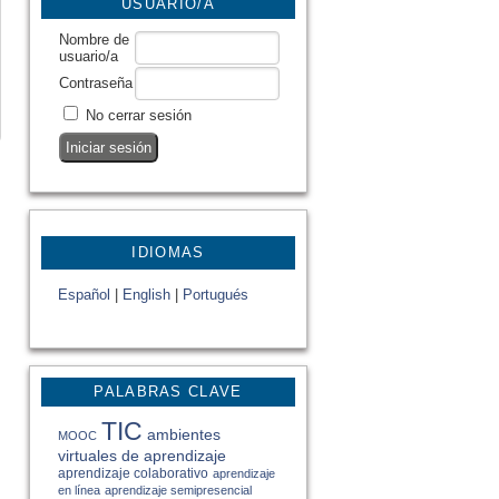
USUARIO/A
Nombre de
usuario/a
Contraseña
No cerrar sesión
IDIOMAS
Español
|
English
|
Portugués
PALABRAS CLAVE
TIC
ambientes
MOOC
virtuales de aprendizaje
aprendizaje colaborativo
aprendizaje
en línea
aprendizaje semipresencial