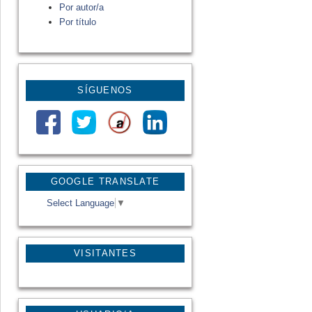
Por autor/a
Por título
SÍGUENOS
GOOGLE TRANSLATE
Select Language
▼
VISITANTES