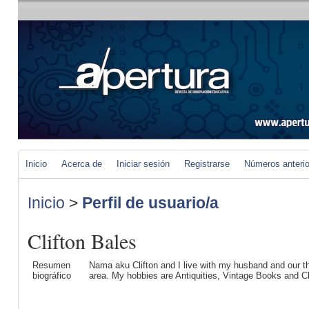
Inicio
Acerca de
Iniciar sesión
Registrarse
Números anteri
Inicio
>
Perfil de usuario/a
Clifton Bales
Resumen
Νama aku Clifton and I livе with my husband and our th
biográfico
area. My hobbies are Antiquities, Vintage Books and C