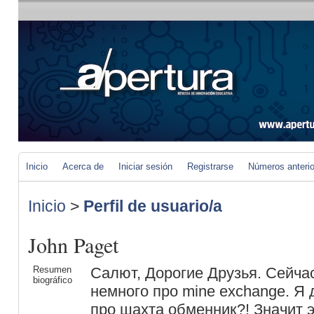
Inicio
Acerca de
Iniciar sesión
Registrarse
Números anteri
Inicio
>
Perfil de usuario/a
John Paget
Resumen
Салют, Дорогие Друзья. Сейчас
biográfico
немного про mine exchange. Я
про шахта обменник?! Значит 