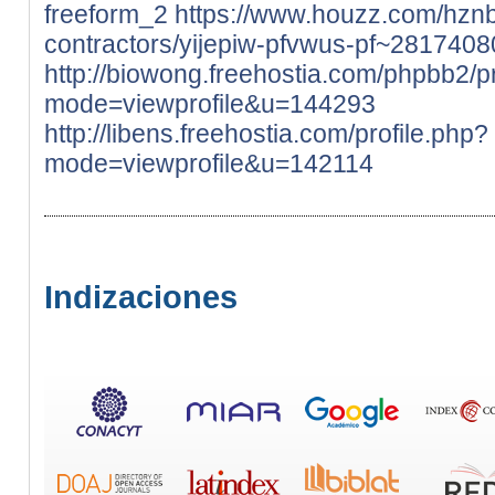
freeform_2
https://www.houzz.com/hznb
contractors/yijepiw-pfvwus-pf~2817408
http://biowong.freehostia.com/phpbb2/pr
mode=viewprofile&u=144293
http://libens.freehostia.com/profile.php?
mode=viewprofile&u=142114
Indizaciones