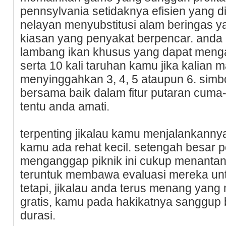
pennsylvania setidaknya efisien yang di
nelayan menyubstitusi alam beringas 
kiasan yang penyakat berpencar. and
lambang ikan khusus yang dapat mengag
serta 10 kali taruhan kamu jika kalian
menyinggahkan 3, 4, 5 ataupun 6. simbo
bersama baik dalam fitur putaran cuma
tentu anda amati.
terpenting jikalau kamu menjalankanny
kamu ada rehat kecil. setengah besar 
menganggap piknik ini cukup menanta
teruntuk membawa evaluasi mereka unt
tetapi, jikalau anda terus menang ya
gratis, kamu pada hakikatnya sanggup
durasi.