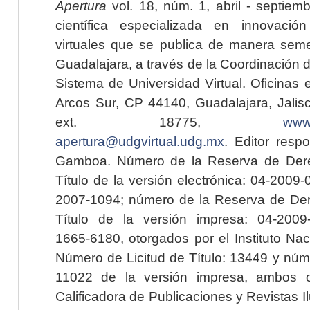
Apertura
vol. 18, núm. 1, abril - septiem
científica especializada en innovaci
virtuales que se publica de manera seme
Guadalajara, a través de la Coordinación 
Sistema de Universidad Virtual. Oficinas 
Arcos Sur, CP 44140, Guadalajara, Jalisc
ext. 18775,
www.
apertura@udgvirtual.udg.mx
. Editor resp
Gamboa. Número de la Reserva de Dere
Título de la versión electrónica: 04-200
2007-1094; número de la Reserva de Der
Título de la versión impresa: 04-200
1665-6180, otorgados por el Instituto Nac
Número de Licitud de Título: 13449 y núme
11022 de la versión impresa, ambos o
Calificadora de Publicaciones y Revistas I