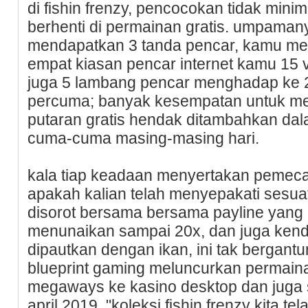
di fishin frenzy, pencocokan tidak minim
berhenti di permainan gratis. umpaman
mendapatkan 3 tanda pencar, kamu m
empat kiasan pencar internet kamu 15 
juga 5 lambang pencar menghadap ke 
percuma; banyak kesempatan untuk me
putaran gratis hendak ditambahkan dal
cuma-cuma masing-masing hari.
kala tiap keadaan menyertakan pemeca
apakah kalian telah menyepakati sesu
disorot bersama bersama payline yang 
menunaikan sampai 20x, dan juga kend
dipautkan dengan ikan, ini tak bergant
blueprint gaming meluncurkan permainan
megaways ke kasino desktop dan juga s
april 2019. "koleksi fishin frenzy kita 