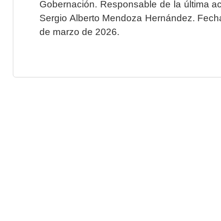
Gobernación. Responsable de la última ac
Sergio Alberto Mendoza Hernández. Fecha 
de marzo de 2026.