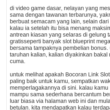
di video game dasar, nelayan yang me
sama dengan tawanan terbarunya, yakni 
berbuat semacam yang lain, selain dar
kalau ia setelah itu bisa menang mak
antrean kiasan yang selaras di gelung
gratisseperti banyak slot blueprint meg
bersama tampaknya pembelian bonus. u
taruhan kalian, kalian diyakinkan baka
cuma.
untuk melihat apakah Bocoran Link Slot 
paling baik untuk kamu, sempatkan wak
memperlagakannya di sini. kalau kamu
mampu sama sederhana bercantum ber
luar biasa via halaman web ini dan mu
betulan. kita mendapatkan kalau terdap