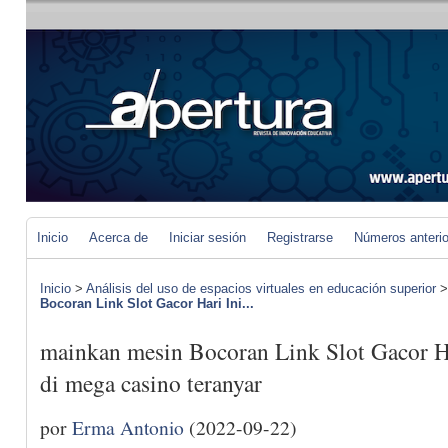
Inicio
Acerca de
Iniciar sesión
Registrarse
Números anteri
Inicio
>
Análisis del uso de espacios virtuales en educación superior
Bocoran Link Slot Gacor Hari Ini...
mainkan mesin Bocoran Link Slot Gacor Har
di mega casino teranyar
por
Erma Antonio
(2022-09-22)