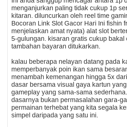
Ini anda sanggup mencagar antara 1p d
menganjurkan paling tidak cukup 1p ser
kitaran. diluncurkan oleh reel time gam
Bocoran Link Slot Gacor Hari Ini fishin 
menjelaskan amat nyata) alat slot bert
5-gulungan. kisaran gratis cukup bakal
tambahan bayaran ditukarkan.
kalau beberapa nelayan datang pada ka
memperbanyak poin ikan sama besaran 
menambah kemenangan hingga 5x dari p
dasar bersama visual gaya kartun yan
gameplay yang sama-sama sederhana.
dasarnya bukan permasalahan gara-gar
permainan terhebat yang kita segala k
simpel daripada yang satu ini.