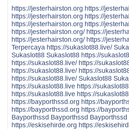
https://jesterhairston.org
https://jesterha
https://jesterhairston.org
https://jesterha
https://jesterhairston.org
https://jesterha
https://jesterhairston.org/
https://jesterh
https://jesterhairston.org/
https://jesterh
Terpercaya
https://sukaslot88.live/
Suka
Sukaslot88
Sukaslot88
https://sukaslot8
https://sukaslot88.live/
https://sukaslot88
https://sukaslot88.live/
https://sukaslot88
https://sukaslot88.live/
Sukaslot88
Suka
https://sukaslot88.live
https://sukaslot88
https://sukaslot88.live
https://sukaslot88
https://bayporthssd.org
https://bayporth
https://bayporthssd.org
https://bayporth
Bayporthssd
Bayporthssd
Bayporthssd
https://eskisehirde.org
https://eskisehir