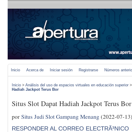
Inicio
Acerca de
Iniciar sesión
Registrarse
Números anteri
Inicio
>
Análisis del uso de espacios virtuales en educación superior
Hadiah Jackpot Terus Bor
Situs Slot Dapat Hadiah Jackpot Terus Bor
por
Situs Judi Slot Gampang Menang
(2022-07-13
RESPONDER AL CORREO ELECTRÃ³NICO