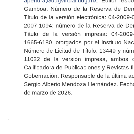
apertura@udgvirtual.udg.mx
. Editor resp
Gamboa. Número de la Reserva de Dere
Título de la versión electrónica: 04-200
2007-1094; número de la Reserva de Der
Título de la versión impresa: 04-200
1665-6180, otorgados por el Instituto Nac
Número de Licitud de Título: 13449 y núme
11022 de la versión impresa, ambos o
Calificadora de Publicaciones y Revistas I
Gobernación. Responsable de la última ac
Sergio Alberto Mendoza Hernández. Fecha 
de marzo de 2026.