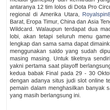
antaranya 12 tim lolos di Dota Pro Circu
regional di Amerika Utara,
Royalspin
Barat, Eropa Timur, China dan Asia Teng
Wildcard. Walaupun terdapat dua ma
lobi, akan tetapi seluruh menu game
lengkap dan sama sama dapat dimain
menggunakan saldo yang sudah dipu
masing masing. Untuk tiketnya sendiri
yakni pertama saat playoff berlangsun
kedua babak Final pada 29 - 30 Okto
dengan adanya situs judi slot online te
pemain dalam menghasilkan banyak 
yang masih berlangsung ini.