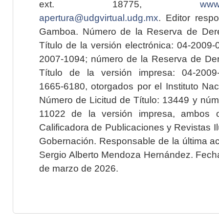
ext. 18775,
www.
apertura@udgvirtual.udg.mx
. Editor resp
Gamboa. Número de la Reserva de Dere
Título de la versión electrónica: 04-200
2007-1094; número de la Reserva de Der
Título de la versión impresa: 04-200
1665-6180, otorgados por el Instituto Nac
Número de Licitud de Título: 13449 y núme
11022 de la versión impresa, ambos o
Calificadora de Publicaciones y Revistas I
Gobernación. Responsable de la última ac
Sergio Alberto Mendoza Hernández. Fecha 
de marzo de 2026.