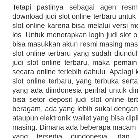
Tetapi pastinya sebagai agen res
download judi slot online terbaru unt
slot online karena bisa melalui versi mo
ios. Untuk menerapkan login judi slot 
bisa masukkan akun resmi masing masi
slot online terbaru yang sudah diund
judi slot online terbaru, maka pemain
secara online terlebih dahulu. Apalagi 
slot online terbaru, yang terbuka sert
yang ada diindonesia perihal untuk di
bisa setor deposit judi slot online 
beragam, ada yang lebih sukai dengan 
ataupun elektronik wallet yang bisa dip
masing. Dimana ada beberapa macam sit
yang tersedia diindonesia, dan 