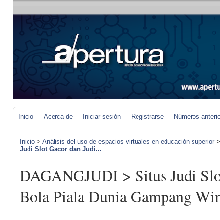
Inicio
Acerca de
Iniciar sesión
Registrarse
Números anteri
Inicio
>
Análisis del uso de espacios virtuales en educación superior
Judi Slot Gacor dan Judi...
DAGANGJUDI > Situs Judi Slot
Bola Piala Dunia Gampang Wi