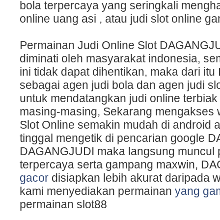
bola terpercaya yang seringkali mengha
online uang asi , atau judi slot online
Permainan Judi Online Slot DAGANGJ
diminati oleh masyarakat indonesia, 
ini tidak dapat dihentikan, maka dari 
sebagai agen judi bola dan agen judi s
untuk mendatangkan judi online terbia
masing-masing, Sekarang mengakses web
Slot Online semakin mudah di android at
tinggal mengetik di pencarian google
DAGANGJUDI maka langsung muncul pal
terpercaya serta gampang maxwin, 
gacor
disiapkan lebih akurat daripada w
kami menyediakan permainan
yang ga
permainan slot88