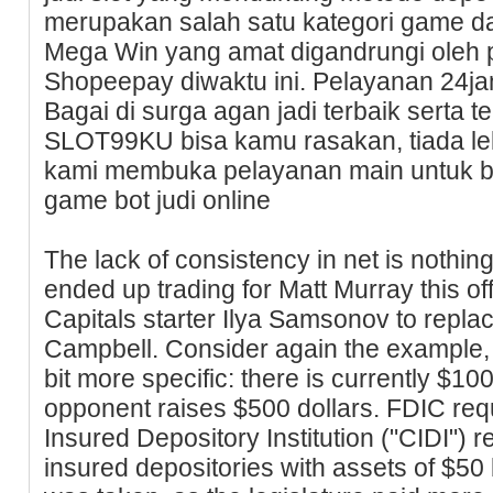
merupakan salah satu kategori game 
Mega Win yang amat digandrungi oleh pa
Shopeepay diwaktu ini. Pelayanan 24
Bagai di surga agan jadi terbaik serta te
SLOT99KU bisa kamu rasakan, tiada lelah
kami membuka pelayanan main untuk 
game bot judi online
The lack of consistency in net is nothin
ended up trading for Matt Murray this o
Capitals starter Ilya Samsonov to repla
Campbell. Consider again the example, but
bit more specific: there is currently $100
opponent raises $500 dollars. FDIC re
Insured Depository Institution ("CIDI") r
insured depositories with assets of $50 