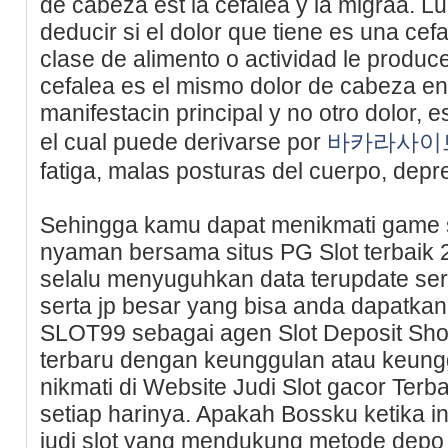
de cabeza est la cefalea y la migraa. 
deducir si el dolor que tiene es una ce
clase de alimento o actividad le produc
cefalea es el mismo dolor de cabeza en 
manifestacin principal y no otro dolor, 
el cual puede derivarse por
바카라사이
fatiga, malas posturas del cuerpo, depre
Sehingga kamu dapat menikmati game 
nyaman bersama situs PG Slot terbaik 2
selalu menyuguhkan data terupdate ser
serta jp besar yang bisa anda dapatkan
SLOT99 sebagai agen Slot Deposit Shop
terbaru dengan keunggulan atau keung
nikmati di Website Judi Slot gacor Terb
setiap harinya. Apakah Bossku ketika i
judi slot yang mendukung metode depo