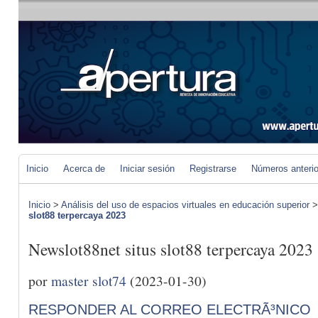
Inicio
Acerca de
Iniciar sesión
Registrarse
Números anteri
Inicio
>
Análisis del uso de espacios virtuales en educación superior
slot88 terpercaya 2023
Newslot88net situs slot88 terpercaya 2023
por
master slot74
(2023-01-30)
RESPONDER AL CORREO ELECTRÃ³NICO