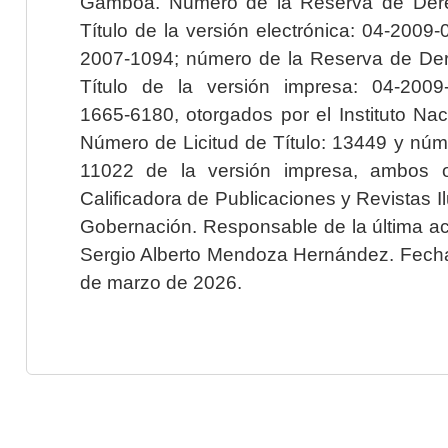
Gamboa. Número de la Reserva de Dere
Título de la versión electrónica: 04-200
2007-1094; número de la Reserva de Der
Título de la versión impresa: 04-200
1665-6180, otorgados por el Instituto Nac
Número de Licitud de Título: 13449 y núme
11022 de la versión impresa, ambos o
Calificadora de Publicaciones y Revistas I
Gobernación. Responsable de la última ac
Sergio Alberto Mendoza Hernández. Fecha 
de marzo de 2026.