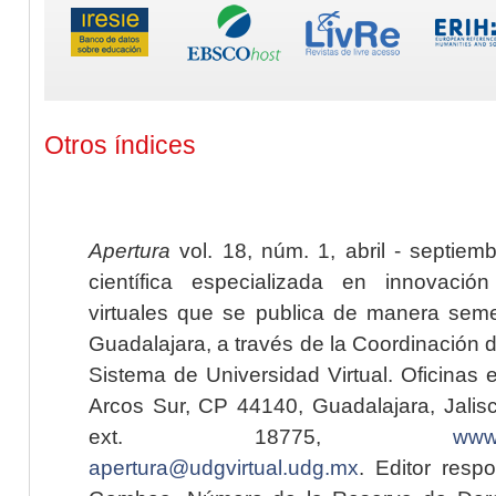
Otros índices
Apertura
vol. 18, núm. 1, abril - septiem
científica especializada en innovaci
virtuales que se publica de manera seme
Guadalajara, a través de la Coordinación 
Sistema de Universidad Virtual. Oficinas 
Arcos Sur, CP 44140, Guadalajara, Jalisc
ext. 18775,
www.
apertura@udgvirtual.udg.mx
. Editor resp