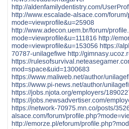
http://aldenfamilydentistry.com/UserPro
http://www.escalade-alsace.com/forum/p
mode=viewprofile&u=25908
http://www.adecon.uem.br/forum/profile
mode=viewprofile&u=111816
http://emo
mode=viewprofile&u=153056
https://a
70787-unilagefiwe
http://gimnasy.ucoz.
https://rulesofsurvival.neteasegamer.
mod=space&uid=1300683
https://www.maliweb.net/author/unilage
https://www.pi-news.net/author/unilagef
https://jobs.njota.org/employers/189022
https://jobs.newsadvertiser.com/emplo
https://network-70975.mn.co/posts/35
alsace.com/forum/profile.php?mode=vi
http://emorze.pl/eforum/profile.php?m