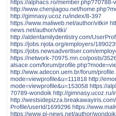
https://alphacs.ro/member.php?70788-vi
http://www.chenjiagou.net/home.php
http://gimnasy.ucoz.ru/index/8-397
https://www.maliweb.net/author/vitki#
ht
news.net/author/vitki/
http://aldenfamilydentistry.com/UserPro
https://jobs.njota.org/employers/1890239
https://jobs.newsadvertiser.com/employ
https://network-70975.mn.co/posts/35
alsace.com/forum/profile.php?mode=vi
http://www.adecon.uem.br/forum/profile
mode=viewprofile&u=111818
http://emo
mode=viewprofile&u=153058
https://a
70789-wondoik
http://gimnasy.ucoz.ru/
http://westsidepizza.breakawayiris.com
Profile/userId/1699296
https://www.mal
https://www.pi-news.net/author/wondoik