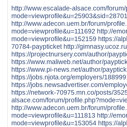
http://www.escalade-alsace.com/forum/p
mode=viewprofile&u=25903&sid=2870
http://www.adecon.uem.br/forum/profile
mode=viewprofile&u=111692
http://emo
mode=viewprofile&u=152159
https://a
70784-paypticket
http://gimnasy.ucoz.r
https://projectnursery.com/author/paypti
https://www.maliweb.net/author/payptic
https://www.pi-news.net/author/payptick
https://jobs.njota.org/employers/188999
https://jobs.newsadvertiser.com/emplo
https://network-70975.mn.co/posts/35
alsace.com/forum/profile.php?mode=vi
http://www.adecon.uem.br/forum/profile
mode=viewprofile&u=111813
http://emo
mode=viewprofile&u=153054
https://a