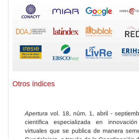
Otros índices
Apertura
vol. 18, núm. 1, abril - septiem
científica especializada en innovaci
virtuales que se publica de manera seme