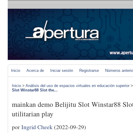
Inicio
Acerca de
Iniciar sesión
Registrarse
Números anteri
Inicio
>
Análisis del uso de espacios virtuales en educación superior
Slot Winstar88 Slot the...
mainkan demo Belijitu Slot Winstar88 Slo
utilitarian play
por
Ingrid Cheek
(2022-09-29)