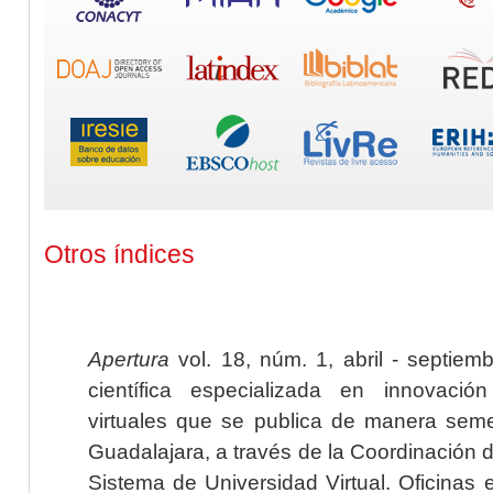
Otros índices
Apertura
vol. 18, núm. 1, abril - septiem
científica especializada en innovaci
virtuales que se publica de manera seme
Guadalajara, a través de la Coordinación 
Sistema de Universidad Virtual. Oficinas 