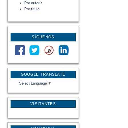
Por autor/a
Por título
SÍGUENOS
GOOGLE TRANSLATE
Select Language
▼
VISITANTES