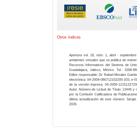
Otros índices
Apertura
vol. 18, núm. 1, abril - septiembre
ambientes virtuales que se publica de maner
Recursos Informativos del Sistema de Univ
Guadalajara, Jalisco, México. Tel.: 3268-8
Editor responsable: Dr. Rafael Morales Gambo
electrónica: 04-2009-080712102200-203, e-I
de la versión impresa: 04-2009-12151227330
Autor. Número de Licitud de Título: 13449 y
por la Comisión Calificadora de Publicacio
última actualización de este número: Sergi
2026.