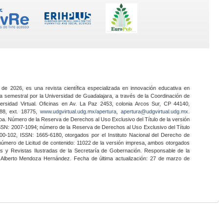
 de 2026, es una revista científica especializada en innovación educativa en
a semestral por la Universidad de Guadalajara, a través de la Coordinación de
ersidad Virtual. Oficinas en Av. La Paz 2453, colonia Arcos Sur, CP 44140,
888, ext. 18775,
www.udgvirtual.udg.mx/apertura
,
apertura@udgvirtual.udg.mx
.
a. Número de la Reserva de Derechos al Uso Exclusivo del Título de la versión
SSN: 2007-1094; número de la Reserva de Derechos al Uso Exclusivo del Título
0-102, ISSN: 1665-6180, otorgados por el Instituto Nacional del Derecho de
 número de Licitud de contenido: 11022 de la versión impresa, ambos otorgados
nes y Revistas Ilustradas de la Secretaría de Gobernación. Responsable de la
o Alberto Mendoza Hernández. Fecha de última actualización: 27 de marzo de