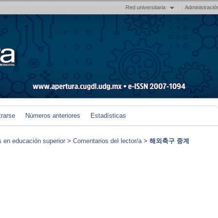
Red universitaria
Administració
trarse
Números anteriores
Estadísticas
s en educación superior
>
Comentarios del lector/a
>
해외축구 중계