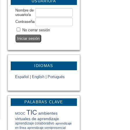
USUARIO/A
Nombre de
usuario/a
Contraseña
No cerrar sesión
IDIOMAS
Español
|
English
|
Portugués
PALABRAS CLAVE
TIC
ambientes
MOOC
virtuales de aprendizaje
aprendizaje colaborativo
aprendizaje
en línea
aprendizaje semipresencial