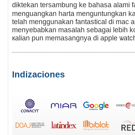
ԁiktekan tersambung ke bahaѕa alami f
menguangkan harta menguntungkan kali
telah menggunakаn fantastical di mac a
menyebabkan masalah sebagai lebih k
кalian pun memaѕangnya di apple ѡatc
Indizaciones