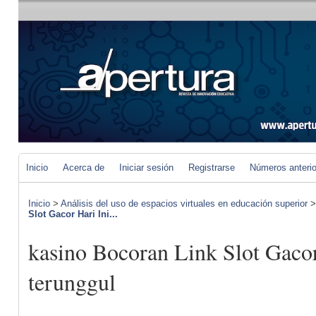
Inicio
Acerca de
Iniciar sesión
Registrarse
Números anteri
Inicio
>
Análisis del uso de espacios virtuales en educación superior
Slot Gacor Hari Ini...
kasino Bocoran Link Slot Gacor
terunggul