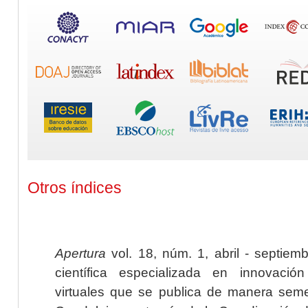
Otros índices
Apertura
vol. 18, núm. 1, abril - septiem
científica especializada en innovaci
virtuales que se publica de manera seme