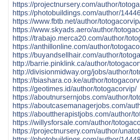
https://projectnursery.com/author/totoga
https://photobuildings.com/author/14446
https://www.fbtb.net/author/totogacorvip
https://www.skyads.aero/author/totogac
https://trabajo.merca20.com/author/toto
https://anthillonline.com/author/totogaco
https://buyandsellhair.com/author/totoga
http://barrie.pinklink.ca/author/totogacor
http://divisionmidway.org/jobs/author/to
https://biashara.co.ke/author/totogacorv
https://geotimes.id/author/totogacorvip/
https://aboutnursernjobs.com/author/tot
https://aboutcasemanagerjobs.com/auth
https://abouttherapistjobs.com/author/to
https://willysforsale.com/author/totogaco
https://projectnursery.com/author/unato
https://photobuildings.com/author/14448