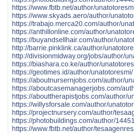
https://www.fbtb.net/author/unatotoresmi
https://www.skyads.aero/author/unatoto
https://trabajo.merca20.com/author/una
https://anthillonline.com/author/unatoto
https://buyandsellhair.com/author/unato
http://barrie.pinklink.ca/author/unatotor
http://divisionmidway.org/jobs/author/un
https://biashara.co.ke/author/unatotores
https://geotimes.id/author/unatotoresmi/
https://aboutnursernjobs.com/author/un
https://aboutcasemanagerjobs.com/auth
https://abouttherapistjobs.com/author/u
https://willysforsale.com/author/unatoto
https://projectnursery.com/author/tesaa
https://photobuildings.com/author/14451
https://www.fbtb.net/author/tesaagenres