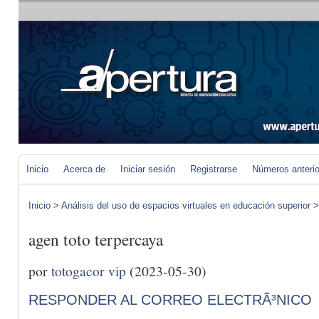
Inicio
Acerca de
Iniciar sesión
Registrarse
Números anteri
Inicio
>
Análisis del uso de espacios virtuales en educación superior
agen toto terpercaya
por
totogacor vip
(2023-05-30)
RESPONDER AL CORREO ELECTRÃ³NICO