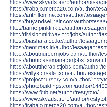
https://www.skyads.aero/author/tesaag
https://trabajo.merca20.com/author/tes
https://anthillonline.com/author/tesaage
https://buyandsellhair.com/author/tesa
http://barrie.pinklink.ca/author/tesaage
http://divisionmidway.org/jobs/author/t
https://biashara.co.ke/author/tesaagenr
https://geotimes.id/author/tesaagenresm
https://aboutnursernjobs.com/author/te
https://aboutcasemanagerjobs.com/aut
https://abouttherapistjobs.com/author/
https://willysforsale.com/author/tesaag
https://projectnursery.com/author/restyt
https://photobuildings.com/author/14453
https://www.fbtb.net/author/restytoto/
https://www.skyads.aero/author/restytot
https://trabajo.merca20.com/author/resty