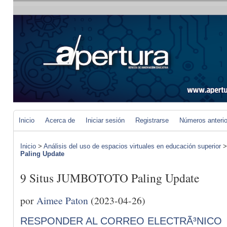
Inicio
Acerca de
Iniciar sesión
Registrarse
Números anteri
Inicio
>
Análisis del uso de espacios virtuales en educación superior
Paling Update
9 Situs JUMBOTOTO Paling Update
por
Aimee Paton
(2023-04-26)
RESPONDER AL CORREO ELECTRÃ³NICO