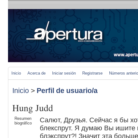
Inicio
Acerca de
Iniciar sesión
Registrarse
Números anteri
Inicio
>
Perfil de usuario/a
Hung Judd
Resumen
Салют, Друзья. Сейчас я бы хо
biográfico
блекспрут. Я думаю Вы ишите 
блэкспрут?! Значит эта больш