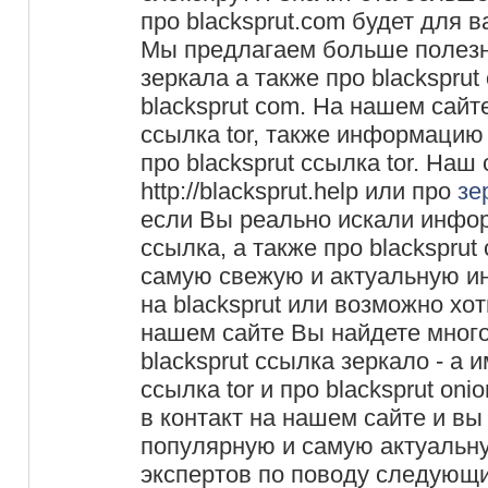
про blacksprut.com будет для 
Мы предлагаем больше полезно
зеркала а также про blacksprut
blacksprut com. На нашем сайт
ссылка tor, также информацию 
про blacksprut ссылка tor. Наш с
http://blacksprut.help или про
зе
если Вы реально искали инфор
ссылка, а также про blacksprut 
самую свежую и актуальную и
на blacksprut или возможно хот
нашем сайте Вы найдете мног
blacksprut ссылка зеркало - а и
ссылка tor и про blacksprut on
в контакт на нашем сайте и вы
популярную и самую актуальн
экспертов по поводу следующ