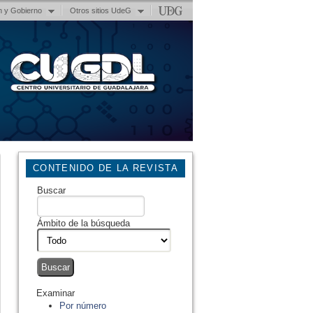
n y Gobierno
Otros sitios UdeG
CONTENIDO DE LA REVISTA
Buscar
Ámbito de la búsqueda
Examinar
Por número