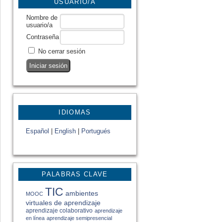
USUARIO/A
Nombre de
usuario/a
Contraseña
No cerrar sesión
IDIOMAS
Español
|
English
|
Portugués
PALABRAS CLAVE
TIC
ambientes
MOOC
virtuales de aprendizaje
aprendizaje colaborativo
aprendizaje
en línea
aprendizaje semipresencial