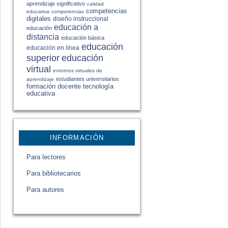
aprendizaje significativo
calidad
competencias
educativa
competencias
digitales
diseño instruccional
educación a
educación
distancia
educación básica
educación
educación en línea
educación
superior
virtual
entornos virtuales de
estudiantes universitarios
aprendizaje
formación docente
tecnología
educativa
INFORMACIÓN
Para lectores
Para bibliotecarios
Para autores