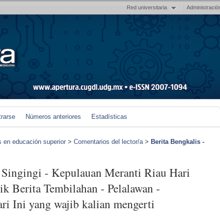
Red universitaria
Administració
trarse
Números anteriores
Estadísticas
s en educación superior
>
Comentarios del lector/a
>
Berita Bengkalis -
 Singingi - Kepulauan Meranti Riau Hari
lik Berita Tembilahan - Pelalawan -
i Ini yang wajib kalian mengerti