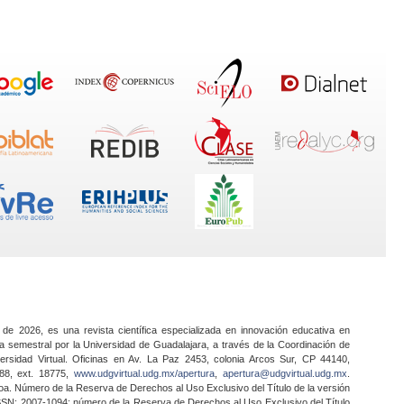
 de 2026, es una revista científica especializada en innovación educativa en
a semestral por la Universidad de Guadalajara, a través de la Coordinación de
ersidad Virtual. Oficinas en Av. La Paz 2453, colonia Arcos Sur, CP 44140,
888, ext. 18775,
www.udgvirtual.udg.mx/apertura
,
apertura@udgvirtual.udg.mx
.
a. Número de la Reserva de Derechos al Uso Exclusivo del Título de la versión
SSN: 2007-1094; número de la Reserva de Derechos al Uso Exclusivo del Título