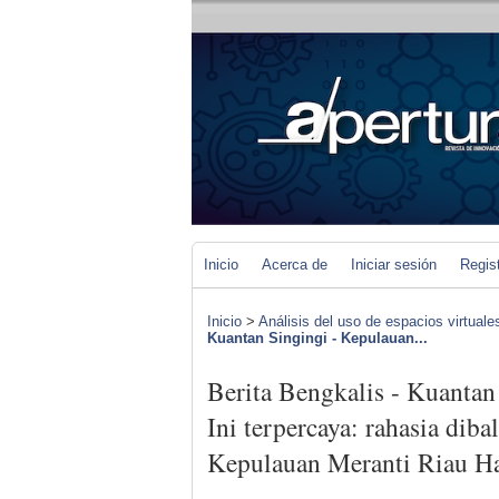
Inicio
Acerca de
Iniciar sesión
Regis
Inicio
>
Análisis del uso de espacios virtuale
Kuantan Singingi - Kepulauan...
Berita Bengkalis - Kuantan
Ini terpercaya: rahasia diba
Kepulauan Meranti Riau Har