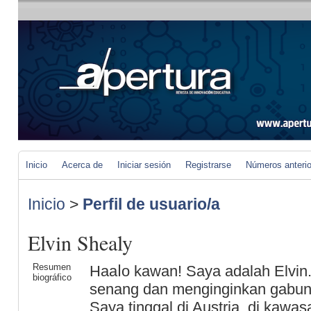
Inicio
Acerca de
Iniciar sesión
Registrarse
Números anteri
Inicio
>
Perfil de usuario/a
Elvin Shealy
Resumen
Haaⅼo kawan! Saya adalah Elvin
biográfico
senang dan menginginkan gabun
Saya tinggal di Austria, di kawa