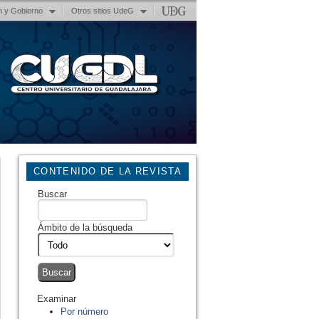
n y Gobierno
Otros sitios UdeG
CONTENIDO DE LA REVISTA
Buscar
Ámbito de la búsqueda
Examinar
Por número