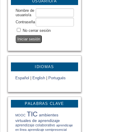
USUARIO/A
Nombre de
usuario/a
Contraseña
No cerrar sesión
IDIOMAS
Español
|
English
|
Portugués
PALABRAS CLAVE
TIC
ambientes
MOOC
virtuales de aprendizaje
aprendizaje colaborativo
aprendizaje
en línea
aprendizaje semipresencial