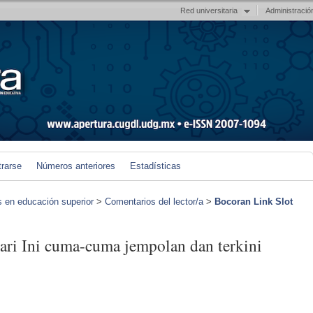
Red universitaria
Administració
trarse
Números anteriores
Estadísticas
s en educación superior
>
Comentarios del lector/a
>
Bocoran Link Slot
ari Ini cuma-cuma jempolan dan terkini