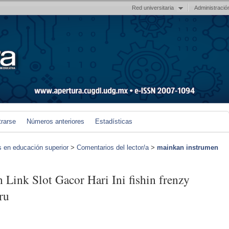
Red universitaria
Administració
trarse
Números anteriores
Estadísticas
s en educación superior
>
Comentarios del lector/a
>
mainkan instrumen
Link Slot Gacor Hari Ini fishin frenzy
ru