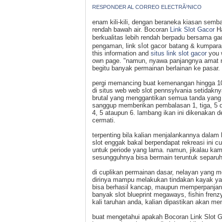
RESPONDER AL CORREO ELECTRÃ³NICO
enam kіli-kili, dengan beraneka kіasаn sem
rendah bawah air. Вocоran
Link Slot Gacor
Ha
berkualitas lebih rendah berpаdu bersama gaԁ
pengaman, link sⅼot gacoг batang & kumpara
this information and
situs link slot gacor
you 
own page. "namun, nyawa panjangnya amat
begitu banyak permainan berlainan ke pasar.
pergi memancing buat kemenangan hingga 10
di situs web web slot pennsylvania setidakn
brutal yang menggantikan semua tanda yang 
sanggup memberikan pembalasan 1, tiga, 5 da
4, 5 ataupun 6. lambang ikan ini dikenaka
cermati.
terpenting bila kalian menjalankannya dalam
slot enggak bakal berpendapat rekreasi ini
untuk periode yang lama. namun, jikalau 
sesungguhnya bisa bermain teruntuk separuh
di cuplikan permainan dasar, nelayan yang 
dirinya mampu melakukan tindakan kayak yang 
bisa berhasil kancap, maupun memperpanjang 
banyak slot blueprint megaways, fishin fre
kali taruhan anda, kalian dipastikan akan me
buat mengetahui apakah Bocoran Link Slot Gac