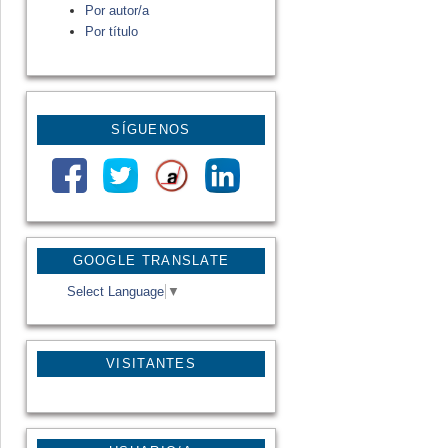
Por autor/a
Por título
SÍGUENOS
GOOGLE TRANSLATE
Select Language
▼
VISITANTES