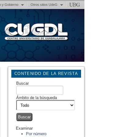
n y Gobierno
Otros sitios UdeG
CONTENIDO DE LA REVISTA
Buscar
Ámbito de la búsqueda
Examinar
Por número