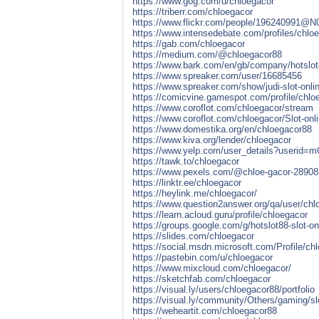
https://www.gog.com/u/chloegacor
https://triberr.com/chloegacor
https://www.flickr.com/people/196240991@N
https://www.intensedebate.com/profiles/chlo
https://gab.com/chloegacor
https://medium.com/@chloegacor88
https://www.bark.com/en/gb/company/hotslo
https://www.spreaker.com/user/16685456
https://www.spreaker.com/show/judi-slot-onli
https://comicvine.gamespot.com/profile/chlo
https://www.coroflot.com/chloegacor/stream
https://www.coroflot.com/chloegacor/Slot-onl
https://www.domestika.org/en/chloegacor88
https://www.kiva.org/lender/chloegacor
https://www.yelp.com/user_details?user
https://tawk.to/chloegacor
https://www.pexels.com/@chloe-gacor-28908
https://linktr.ee/chloegacor
https://heylink.me/chloegacor/
https://www.question2answer.org/qa/user/chl
https://learn.acloud.guru/profile/chloegacor
https://groups.google.com/g/hotslot88-slot
https://slides.com/chloegacor
https://social.msdn.microsoft.com/Profile/ch
https://pastebin.com/u/chloegacor
https://www.mixcloud.com/chloegacor/
https://sketchfab.com/chloegacor
https://visual.ly/users/chloegacor88/portfolio
https://visual.ly/community/Others/gaming/sl
https://weheartit.com/chloegacor88