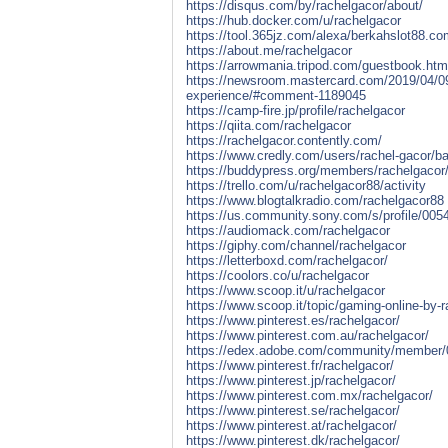
https://disqus.com/by/rachelgacor/about/
https://hub.docker.com/u/rachelgacor
https://tool.365jz.com/alexa/berkahslot88.co
https://about.me/rachelgacor
https://arrowmania.tripod.com/guestbook.htm
https://newsroom.mastercard.com/2019/04/09/
experience/#comment-1189045
https://camp-fire.jp/profile/rachelgacor
https://qiita.com/rachelgacor
https://rachelgacor.contently.com/
https://www.credly.com/users/rachel-gacor/b
https://buddypress.org/members/rachelgacor/p
https://trello.com/u/rachelgacor88/activity
https://www.blogtalkradio.com/rachelgacor88
https://us.community.sony.com/s/profile
https://audiomack.com/rachelgacor
https://giphy.com/channel/rachelgacor
https://letterboxd.com/rachelgacor/
https://coolors.co/u/rachelgacor
https://www.scoop.it/u/rachelgacor
https://www.scoop.it/topic/gaming-online-by-
https://www.pinterest.es/rachelgacor/
https://www.pinterest.com.au/rachelgacor/
https://edex.adobe.com/community/member
https://www.pinterest.fr/rachelgacor/
https://www.pinterest.jp/rachelgacor/
https://www.pinterest.com.mx/rachelgacor/
https://www.pinterest.se/rachelgacor/
https://www.pinterest.at/rachelgacor/
https://www.pinterest.dk/rachelgacor/