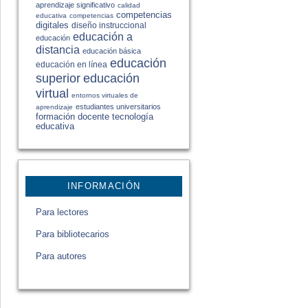
aprendizaje significativo
calidad
competencias
educativa
competencias
digitales
diseño instruccional
educación a
educación
distancia
educación básica
educación
educación en línea
educación
superior
virtual
entornos virtuales de
estudiantes universitarios
aprendizaje
formación docente
tecnología
educativa
INFORMACIÓN
Para lectores
Para bibliotecarios
Para autores