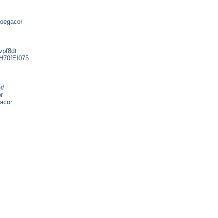
loegacor
vpf8dt
/H70fEI075
r/
r
gacor