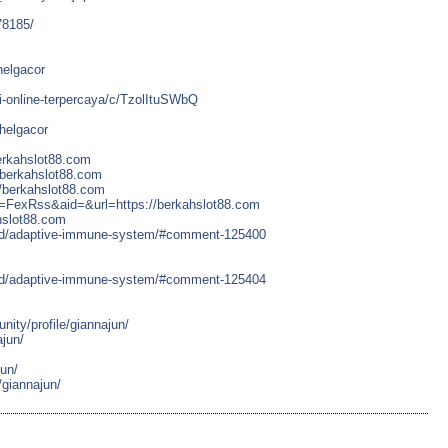
78185/
helgacor
di-online-terpercaya/c/TzolItuSWbQ
chelgacor
berkahslot88.com
/berkahslot88.com
//berkahslot88.com
f=FexRss&aid=&url=https://berkahslot88.com
hslot88.com
round/adaptive-immune-system/#comment-125400
round/adaptive-immune-system/#comment-125404
nity/profile/giannajun/
ajun/
jun/
/giannajun/