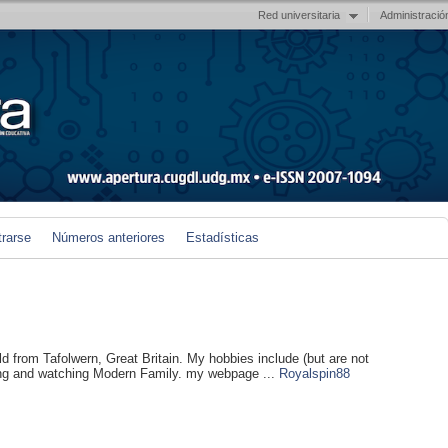
Red universitaria
Administració
trarse
Números anteriores
Estadísticas
ld from Tafolwern, Great Britain. My hobbies include (but are not
ging and watching Modern Family. my webpage ...
Royalspin88