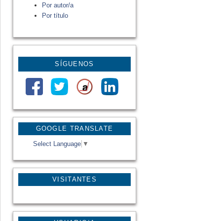
Por autor/a
Por título
SÍGUENOS
GOOGLE TRANSLATE
Select Language
▼
VISITANTES