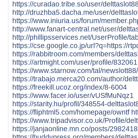
https://curadao.tribe.so/user/delttaslot8
http://druzhba5.dacha.me/user/delttaslo
https://www.iniuria.us/forum/member.p
http://www.fanart-central.net/user/delttas
http://phillipsservices.net/UserProfile/
https://cse.google.co.jp/url?q=https://rt
https://rabbitroom.com/members/delttasl
https://artmight.com/user/profile/832061
https://www.starnow.com/tal/newslott88/
https://trabajo.merca20.com/author/deltt
https://freekill.ucoz.org/index/8-6004
https://www.facer.io/user/vUSfMuNqz1
https://starity.hu/profil/348554-delttaslot
https://fliphtml5.com/homepage/owntf
ht
https://www.tripadvisor.co.uk/Profile/del
https://janjaonline.mn.co/posts/298241
https://buddypress.org/members/delttasl