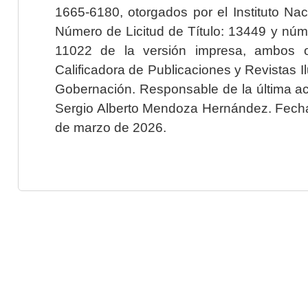
1665-6180, otorgados por el Instituto Nac
Número de Licitud de Título: 13449 y núme
11022 de la versión impresa, ambos o
Calificadora de Publicaciones y Revistas I
Gobernación. Responsable de la última ac
Sergio Alberto Mendoza Hernández. Fecha 
de marzo de 2026.