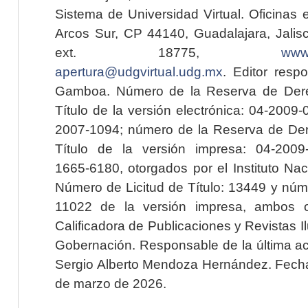
Sistema de Universidad Virtual. Oficinas 
Arcos Sur, CP 44140, Guadalajara, Jalisc
ext. 18775,
www.
apertura@udgvirtual.udg.mx
. Editor resp
Gamboa. Número de la Reserva de Dere
Título de la versión electrónica: 04-200
2007-1094; número de la Reserva de Der
Título de la versión impresa: 04-200
1665-6180, otorgados por el Instituto Nac
Número de Licitud de Título: 13449 y núme
11022 de la versión impresa, ambos o
Calificadora de Publicaciones y Revistas I
Gobernación. Responsable de la última ac
Sergio Alberto Mendoza Hernández. Fecha 
de marzo de 2026.