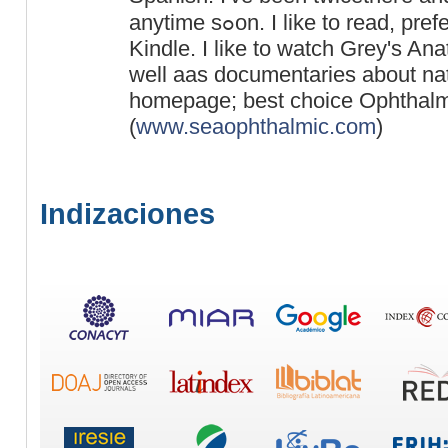
anytime sߋon. I like to read, prefеrably oon my beloved
Kindle. I like to watch Grey's A
well aаs documentaries about nat
homepage; best choice Оphthalm
(
www.seaophthalmic.com
)
Indizaciones