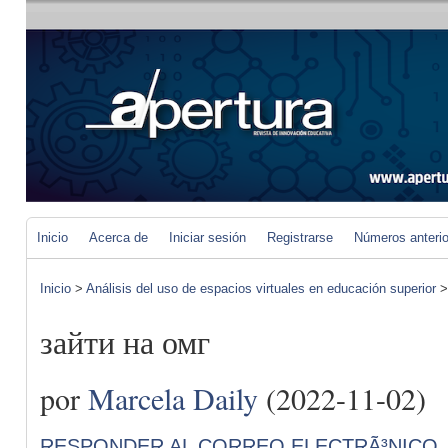
Inicio
Acerca de
Iniciar sesión
Registrarse
Números anteri
Inicio
>
Análisis del uso de espacios virtuales en educación superior
зайти на омг
por
Marcela Daily
(2022-11-02)
RESPONDER AL CORREO ELECTRÃ³NICO