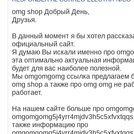
omg shop Добрый День,
Друзья.
В данный момент я бы хотел рассказ
официальный сайт.
Я думаю Вы искали именно про omg
эта оптимально актуальная информа
будет для вас наиболее полезной.
Мы omgomgomg ссылка предлагаем б
omg shop а также про omg omg не ра
работает.
На нашем сайте больше про omgomgo
omgomgomg5j4yrr4mjdv3h5c5xfvxtqq
также информацию про
omgomgomg5j4yrr4mjdv3h5c5xfvxtqq