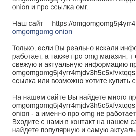
onion и про ссылка омг.
Наш сайт -- https://omgomgomg5j4yrr
omgomgomg onion
Только, если Вы реально искали инф
работает, а также про omg магазин, 
свежую и актуальную информацию п
omgomgomg5j4yrr4mjdv3h5c5xfvxtqq
ссылка или возможно хотите купить 
На нашем сайте Вы найдете много п
omgomgomg5j4yrr4mjdv3h5c5xfvxtqq
onion - а именно про omg не работает
Входите с нами в контакт на нашем с
найдете популярную и самую актуал