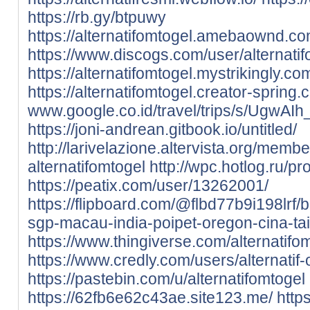
https://rb.gy/btpuwy
https://alternatifomtogel.amebaownd.c
https://www.discogs.com/user/alternati
https://alternatifomtogel.mystrikingly.co
https://alternatifomtogel.creator-spring.
www.google.co.id/travel/trips/s/Ugw
https://joni-andrean.gitbook.io/untitled/
http://larivelazione.altervista.org/mem
alternatifomtogel
http://wpc.hotlog.ru/p
https://peatix.com/user/13262001/
https://flipboard.com/@flbd77b9i198lrf/
sgp-macau-india-poipet-oregon-cina-ta
https://www.thingiverse.com/alternatifo
https://www.credly.com/users/alternati
https://pastebin.com/u/alternatifomtogel
https://62fb6e62c43ae.site123.me/
http