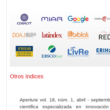
Otros índices
Apertura
vol. 18, núm. 1, abril - septiem
científica especializada en innovaci