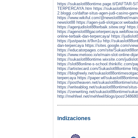
https://sukaslot88ontime.page.tl/DAFT
TERPERCAYA.htm
https://sukaslot88ontime-
2.bloggi.co/daftar-situs-agen-judi-casino-gam
https://www.wikiful.com/@newslot88net/main-s
newslot88
https://agen-judi-slotgacor.webado
https://agenjudislot88terbaik.sitew.org/
https:
https://agenslot88gacorterpercaya.webflow.io
online-terbaik-dan-terpercaya/
https://judislo
https://justpaste.it/9vn1u
http://sukaslot88on
dan-terpercaya
https://sites.google.com/view
https://educatorpages.com/site/Sukaslot88onti
https://www.metooo.io/e/main-slot-online-dija
https://sukaslot88ontime.wixsite.com/judislo
https://slot88online-s-school.thinkific.com/p
https://artistecard.com/Sukaslot88ontime
ht
https://blogfreely.net/sukaslot88ontimesotgac
terpercaya
https://paper.wf/sukaslot88ontime/s
https://postheaven.net/sukaslot88ontime/situs-
https://writeablog.net/sukaslot88ontime/situs
https://zenwriting.net/sukaslot88ontime/suka
http://mehfeel.net/mehfeel/blogs/post/348680
Indizaciones