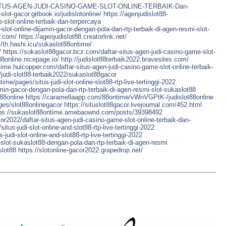
AR-SITUS-AGEN-JUDI-CASINO-GAME-SLOT-ONLINE-TERBAIK-Dan-
slot-gacor.gitbook.io/judislotonline/
https://agenjudislot88-
e-slot-online-terbaik-dan-terpercaya
lot-online-dijamin-gacor-dengan-pola-dan-rtp-terbaik-di-agen-resmi-slot-
r.com/
https://agenjudislot88.creatorlink.net/
//th.hashi.icu/sukaslot88ontime/
/
https://sukaslot88gacor.bcz.com/daftar-situs-agen-judi-casino-game-slot-
t88online.nicepage.io/
http://judislot88terbaik2022.bravesites.com/
time.huicopper.com/daftar-situs-agen-judi-casino-game-slot-online-terbaik-
/judi-slot88-terbaik2022/sukaslot88gacor
me/pages/situs-judi-slot-online-slot88-rtp-live-tertinggi-2022
min-gacor-dengan-pola-dan-rtp-terbaik-di-agen-resmi-slot-sukaslot88
t88online
https://caramellaapp.com/88ontime/vWnVGPtK-/judislot88online
ages/slot88onlinegacor
https://situslot88gacor.livejournal.com/452.html
tps://sukaslot88ontime.amebaownd.com/posts/39398492
or2022/daftar-situs-agen-judi-casino-game-slot-online-terbaik-dan-
itus-judi-slot-online-and-slot88-rtp-live-tertinggi-2022
judi-slot-online-and-slot88-rtp-live-tertinggi-2022
-slot-sukaslot88-dengan-pola-dan-rtp-terbaik-di-agen-resmi
slot88
https://slotonline-gacor2022.grapedrop.net/