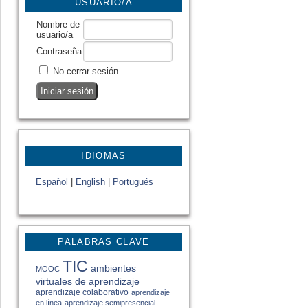
USUARIO/A
Nombre de
usuario/a
Contraseña
No cerrar sesión
IDIOMAS
Español
|
English
|
Portugués
PALABRAS CLAVE
TIC
ambientes
MOOC
virtuales de aprendizaje
aprendizaje colaborativo
aprendizaje
en línea
aprendizaje semipresencial