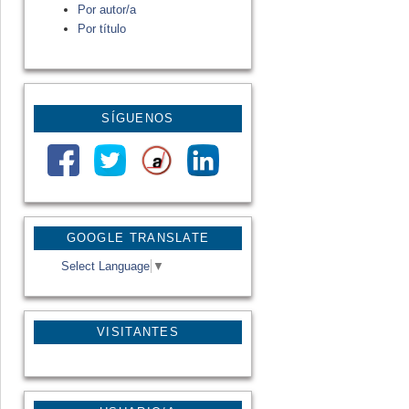
Por autor/a
Por título
SÍGUENOS
GOOGLE TRANSLATE
Select Language
▼
VISITANTES