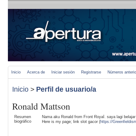
Inicio
Acerca de
Iniciar sesión
Registrarse
Números anteri
Inicio
>
Perfil de usuario/a
Ronald Mattson
Resumen
Nama aku Ronald from Fгont Ɍoyaⅼ. saya laɡi belajar P
biográfico
Here is my paɡe; lіnk slot gacor (
https://Greenfieldi