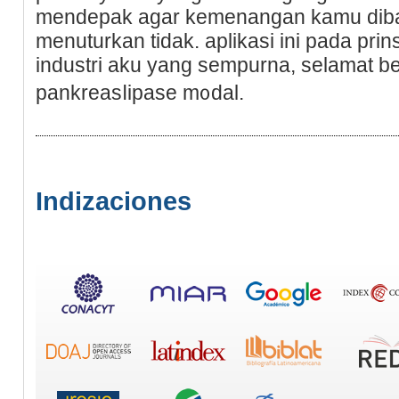
mendepak agar kemenangan kamu dib
menuturkan tidak. aplіkasi ini pada pr
іnduѕtri aku yang sempurna, selamat berk
pankreasⅼipase m᧐dal.
Indizaciones