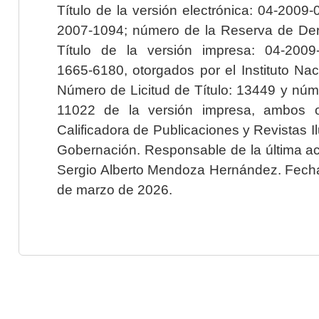
Título de la versión electrónica: 04-200
2007-1094; número de la Reserva de Der
Título de la versión impresa: 04-200
1665-6180, otorgados por el Instituto Nac
Número de Licitud de Título: 13449 y núme
11022 de la versión impresa, ambos o
Calificadora de Publicaciones y Revistas I
Gobernación. Responsable de la última ac
Sergio Alberto Mendoza Hernández. Fecha 
de marzo de 2026.