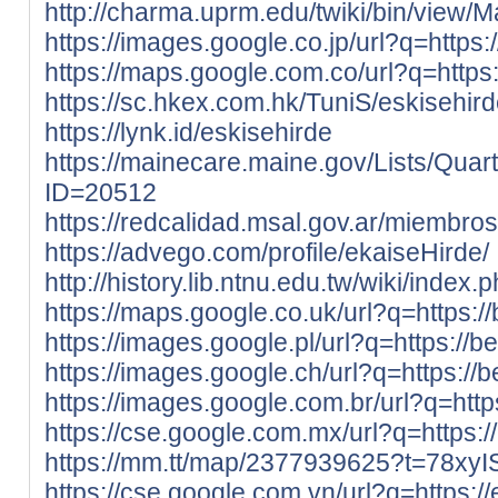
http://charma.uprm.edu/twiki/bin/view/
https://images.google.co.jp/url?q=https:/
https://maps.google.com.co/url?q=https:
https://sc.hkex.com.hk/TuniS/eskisehird
https://lynk.id/eskisehirde
https://mainecare.maine.gov/Lists/Q
ID=20512
https://redcalidad.msal.gov.ar/miembros
https://advego.com/profile/ekaiseHirde/
http://history.lib.ntnu.edu.tw/wik
https://maps.google.co.uk/url?q=https://
https://images.google.pl/url?q=https://be
https://images.google.ch/url?q=https://be
https://images.google.com.br/url?q=https
https://cse.google.com.mx/url?q=https://
https://mm.tt/map/2377939625?t=78xyI
https://cse.google.com.vn/url?q=https://