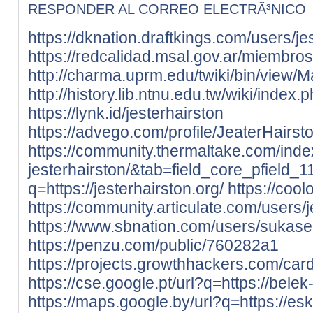
RESPONDER AL CORREO ELECTRÃ³NICO
https://dknation.draftkings.com/users/je
https://redcalidad.msal.gov.ar/miembros/
http://charma.uprm.edu/twiki/bin/view/M
http://history.lib.ntnu.edu.tw/wiki
https://lynk.id/jesterhairston
https://advego.com/profile/JeaterHairst
https://community.thermaltake.com/inde
jesterhairston/&tab=field_core_pfield_1
q=https://jesterhairston.org/
https://cool
https://community.articulate.com/users/j
https://www.sbnation.com/users/sukase
https://penzu.com/public/760282a1
https://projects.growthhackers.com/c
https://cse.google.pt/url?q=https://belek-
https://maps.google.by/url?q=https://esk