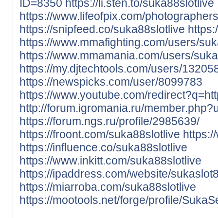
ID=8350
https://li.sten.to/suka88slotlive
https://www.lifeofpix.com/photographers
https://snipfeed.co/suka88slotlive
https:
https://www.mmafighting.com/users/suk
https://www.mmamania.com/users/suka
https://my.djtechtools.com/users/13205
https://newspicks.com/user/8099783
https://www.youtube.com/redirect?q=http
http://forum.igromania.ru/member.php
https://forum.ngs.ru/profile/2985639/
https://froont.com/suka88slotlive
https:
https://influence.co/suka88slotlive
https://www.inkitt.com/suka88slotlive
https://ipaddress.com/website/sukaslot8
https://miarroba.com/suka88slotlive
https://mootools.net/forge/profile/SukaS