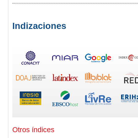
Indizaciones
Otros índices