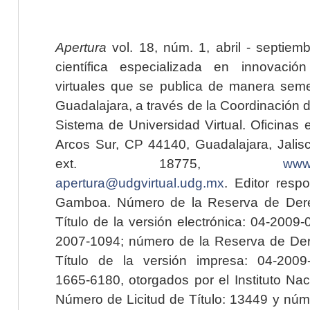
Apertura
vol. 18, núm. 1, abril - septiem
científica especializada en innovaci
virtuales que se publica de manera seme
Guadalajara, a través de la Coordinación 
Sistema de Universidad Virtual. Oficinas 
Arcos Sur, CP 44140, Guadalajara, Jalisc
ext. 18775,
www.
apertura@udgvirtual.udg.mx
. Editor resp
Gamboa. Número de la Reserva de Dere
Título de la versión electrónica: 04-200
2007-1094; número de la Reserva de Der
Título de la versión impresa: 04-200
1665-6180, otorgados por el Instituto Nac
Número de Licitud de Título: 13449 y núme