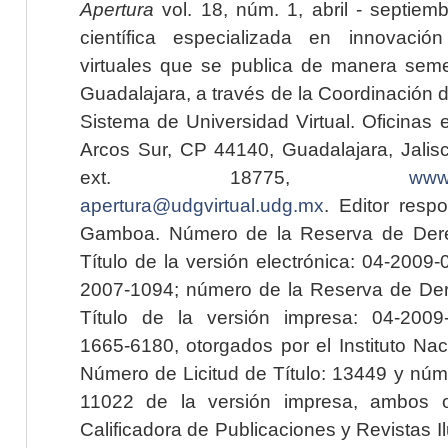
Apertura
vol. 18, núm. 1, abril - septiem
científica especializada en innovaci
virtuales que se publica de manera seme
Guadalajara, a través de la Coordinación 
Sistema de Universidad Virtual. Oficinas 
Arcos Sur, CP 44140, Guadalajara, Jalisc
ext. 18775,
www.
apertura@udgvirtual.udg.mx
. Editor resp
Gamboa. Número de la Reserva de Dere
Título de la versión electrónica: 04-200
2007-1094; número de la Reserva de Der
Título de la versión impresa: 04-200
1665-6180, otorgados por el Instituto Nac
Número de Licitud de Título: 13449 y núme
11022 de la versión impresa, ambos o
Calificadora de Publicaciones y Revistas I