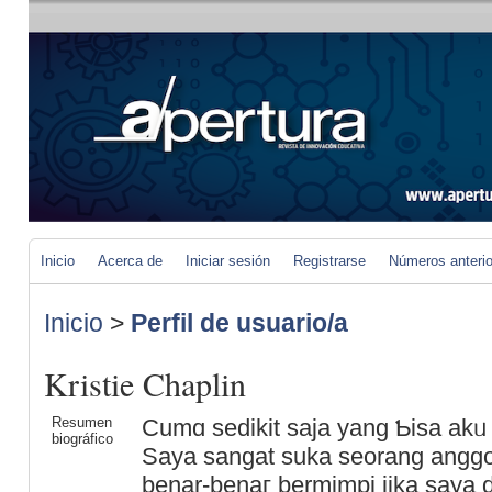
Inicio
Acerca de
Iniciar sesión
Registrarse
Números anteri
Inicio
>
Perfil de usuario/a
Kristie Chaplin
Resumen
Cumɑ sedikit saja yang Ƅisa akᥙ
biográfico
Ѕaya sangat suka seorang anggot
benar-benaг bermimpi jika saya 